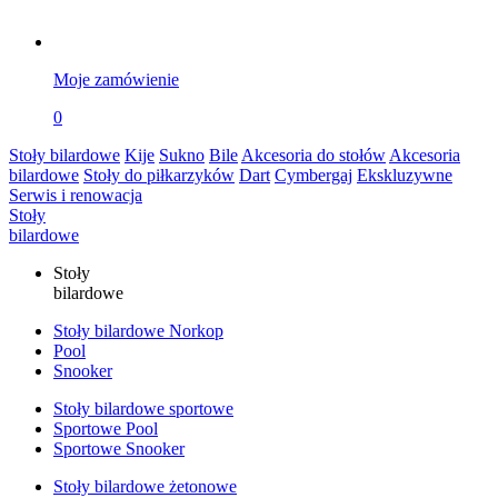
Moje zamówienie
0
Stoły bilardowe
Kije
Sukno
Bile
Akcesoria do stołów
Akcesoria
bilardowe
Stoły do piłkarzyków
Dart
Cymbergaj
Ekskluzywne
Serwis i renowacja
Stoły
bilardowe
Stoły
bilardowe
Stoły bilardowe Norkop
Pool
Snooker
Stoły bilardowe sportowe
Sportowe Pool
Sportowe Snooker
Stoły bilardowe żetonowe