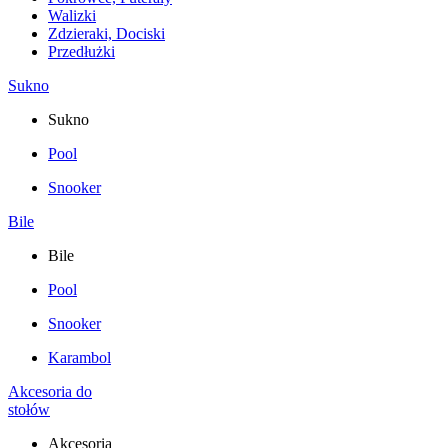
Walizki
Zdzieraki, Dociski
Przedłużki
Sukno
Sukno
Pool
Snooker
Bile
Bile
Pool
Snooker
Karambol
Akcesoria do
stołów
Akcesoria