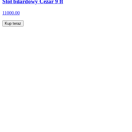
Stół bilardowy Cezar 9 ft
11000.00
Kup teraz