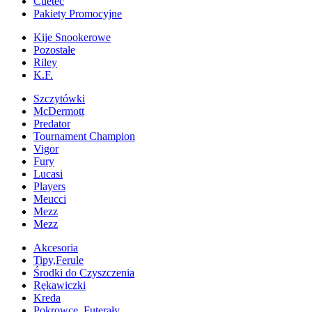
Cuetec
Pakiety Promocyjne
Kije Snookerowe
Pozostałe
Riley
K.F.
Szczytówki
McDermott
Predator
Tournament Champion
Vigor
Fury
Lucasi
Players
Meucci
Mezz
Mezz
Akcesoria
Tipy,Ferule
Środki do Czyszczenia
Rękawiczki
Kreda
Pokrowce, Futerały