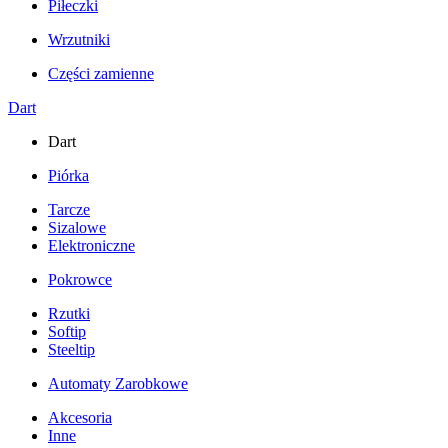
Piłeczki
Wrzutniki
Części zamienne
Dart
Dart
Piórka
Tarcze
Sizalowe
Elektroniczne
Pokrowce
Rzutki
Softip
Steeltip
Automaty Zarobkowe
Akcesoria
Inne