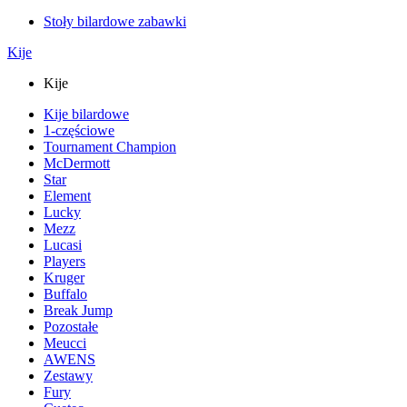
Stoły bilardowe zabawki
Kije
Kije
Kije bilardowe
1-częściowe
Tournament Champion
McDermott
Star
Element
Lucky
Mezz
Lucasi
Players
Kruger
Buffalo
Break Jump
Pozostałe
Meucci
AWENS
Zestawy
Fury