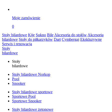
Moje zamówienie
0
Stoły bilardowe
Kije
Sukno
Bile
Akcesoria do stołów
Akcesoria
bilardowe
Stoły do piłkarzyków
Dart
Cymbergaj
Ekskluzywne
Serwis i renowacja
Stoły
bilardowe
Stoły
bilardowe
Stoły bilardowe Norkop
Pool
Snooker
Stoły bilardowe sportowe
Sportowe Pool
Sportowe Snooker
Stoły bilardowe żetonowe