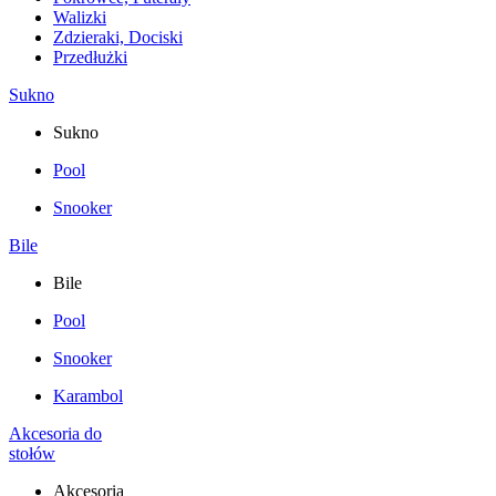
Walizki
Zdzieraki, Dociski
Przedłużki
Sukno
Sukno
Pool
Snooker
Bile
Bile
Pool
Snooker
Karambol
Akcesoria do
stołów
Akcesoria