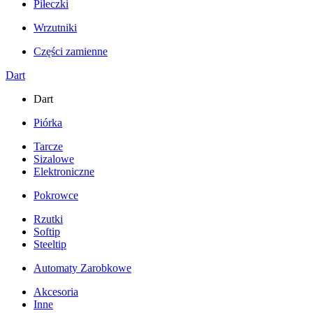
Piłeczki
Wrzutniki
Części zamienne
Dart
Dart
Piórka
Tarcze
Sizalowe
Elektroniczne
Pokrowce
Rzutki
Softip
Steeltip
Automaty Zarobkowe
Akcesoria
Inne