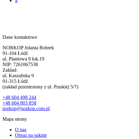
4
Dane kontaktowe
NORKOP Jolanta Bobrek
91-104 Łódź
ul. Plantowa 9 lok.19
NIP: 7261067538
Zakład:
ul. Kaszubska 9
91-315 Łódź
(zakład przeniesiony z ul. Praskiej 5/7)
+48 604 498 244
+48 604 803 858
norkop@norkop.com.pl
Mapa strony
O nas
Obraz na suknie