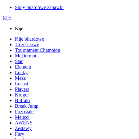
Stoły bilardowe zabawki
Kije
Kije
Kije bilardowe
1-częściowe
Tournament Champion
McDermott
Star
Element
Lucky
Mezz
Lucasi
Players
Kruger
Buffalo
Break Jump
Pozostałe
Meucci
AWENS
Zestawy
Fury