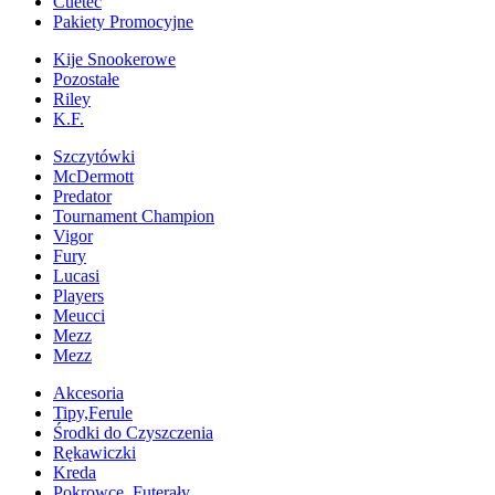
Cuetec
Pakiety Promocyjne
Kije Snookerowe
Pozostałe
Riley
K.F.
Szczytówki
McDermott
Predator
Tournament Champion
Vigor
Fury
Lucasi
Players
Meucci
Mezz
Mezz
Akcesoria
Tipy,Ferule
Środki do Czyszczenia
Rękawiczki
Kreda
Pokrowce, Futerały