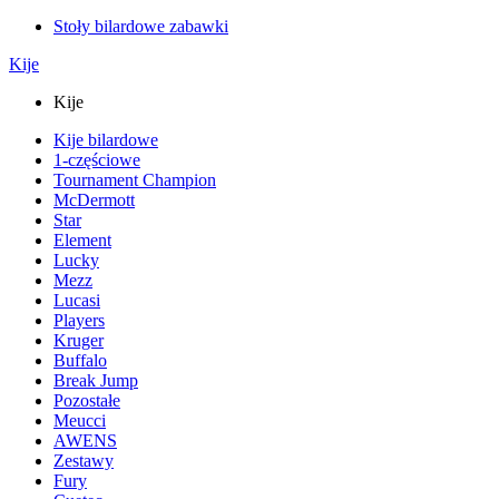
Stoły bilardowe zabawki
Kije
Kije
Kije bilardowe
1-częściowe
Tournament Champion
McDermott
Star
Element
Lucky
Mezz
Lucasi
Players
Kruger
Buffalo
Break Jump
Pozostałe
Meucci
AWENS
Zestawy
Fury