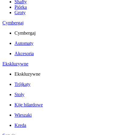
Shafty
Piórka
Groty
Cymbergaj
Cymbergaj
Automaty
Akcesoria
Ekskluzywne
Ekskluzywne
Trójkąty
Stoły
Kije bilardowe
Wieszaki
Kreda