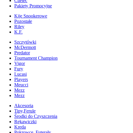
Cuetec
Pakiety Promocyjne
Kije Snookerowe
Pozostałe
Riley
K.F.
Szczytówki
McDermott
Predator
Tournament Champion
Vigor
Fury
Lucasi
Players
Meucci
Mezz
Mezz
Akcesoria
Tipy,Ferule
Środki do Czyszczenia
Rękawiczki
Kreda
Pokrowce, Futerały