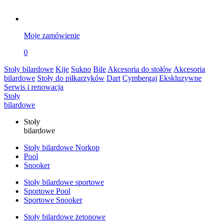
Moje zamówienie
0
Stoły bilardowe
Kije
Sukno
Bile
Akcesoria do stołów
Akcesoria
bilardowe
Stoły do piłkarzyków
Dart
Cymbergaj
Ekskluzywne
Serwis i renowacja
Stoły
bilardowe
Stoły
bilardowe
Stoły bilardowe Norkop
Pool
Snooker
Stoły bilardowe sportowe
Sportowe Pool
Sportowe Snooker
Stoły bilardowe żetonowe