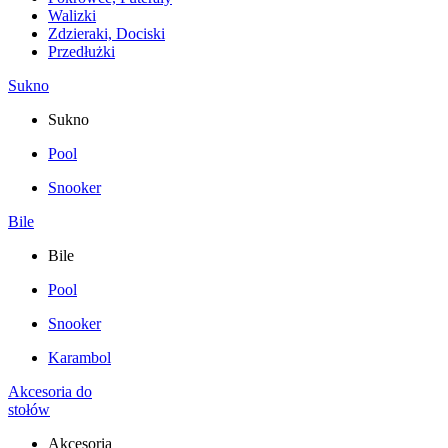
Walizki
Zdzieraki, Dociski
Przedłużki
Sukno
Sukno
Pool
Snooker
Bile
Bile
Pool
Snooker
Karambol
Akcesoria do
stołów
Akcesoria