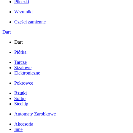
Piłeczki
Wrzutniki
Części zamienne
Dart
Dart
Piórka
Tarcze
Sizalowe
Elektroniczne
Pokrowce
Rzutki
Softip
Steeltip
Automaty Zarobkowe
Akcesoria
Inne