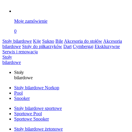
Moje zamówienie
0
Stoły bilardowe
Kije
Sukno
Bile
Akcesoria do stołów
Akcesoria
bilardowe
Stoły do piłkarzyków
Dart
Cymbergaj
Ekskluzywne
Serwis i renowacja
Stoły
bilardowe
Stoły
bilardowe
Stoły bilardowe Norkop
Pool
Snooker
Stoły bilardowe sportowe
Sportowe Pool
Sportowe Snooker
Stoły bilardowe żetonowe