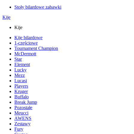
Stoły bilardowe zabawki
Kije
Kije
Kije bilardowe
1-częściowe
Tournament Champion
McDermott
Star
Element
Lucky
Mezz
Lucasi
Players
Kruger
Buffalo
Break Jump
Pozostałe
Meucci
AWENS
Zestawy
Fury