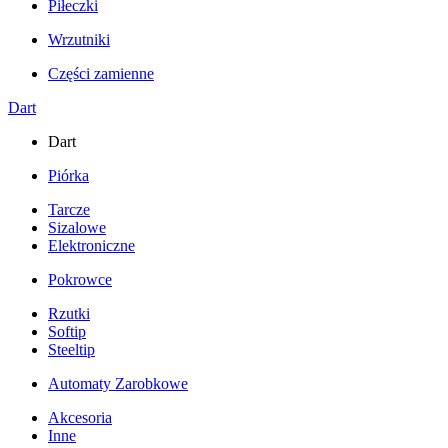
Piłeczki
Wrzutniki
Części zamienne
Dart
Dart
Piórka
Tarcze
Sizalowe
Elektroniczne
Pokrowce
Rzutki
Softip
Steeltip
Automaty Zarobkowe
Akcesoria
Inne