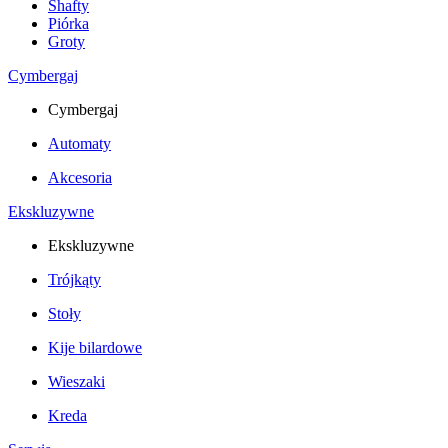
Shafty
Piórka
Groty
Cymbergaj
Cymbergaj
Automaty
Akcesoria
Ekskluzywne
Ekskluzywne
Trójkąty
Stoły
Kije bilardowe
Wieszaki
Kreda