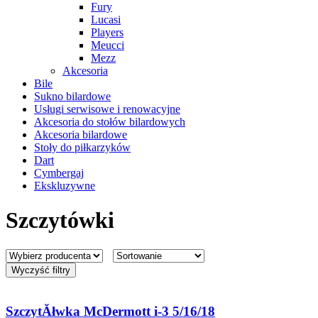
Fury
Lucasi
Players
Meucci
Mezz
Akcesoria
Bile
Sukno bilardowe
Usługi serwisowe i renowacyjne
Akcesoria do stołów bilardowych
Akcesoria bilardowe
Stoły do piłkarzyków
Dart
Cymbergaj
Ekskluzywne
Szczytówki
Wyczyść filtry
SzczytĂłwka McDermott i-3 5/16/18