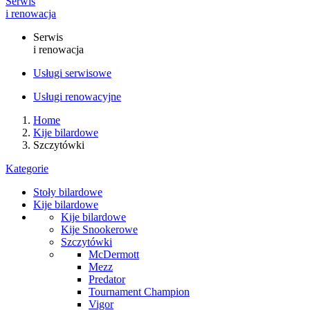
Serwis
i renowacja
Serwis
i renowacja
Usługi serwisowe
Usługi renowacyjne
Home
Kije bilardowe
Szczytówki
Kategorie
Stoły bilardowe
Kije bilardowe
Kije bilardowe
Kije Snookerowe
Szczytówki
McDermott
Mezz
Predator
Tournament Champion
Vigor