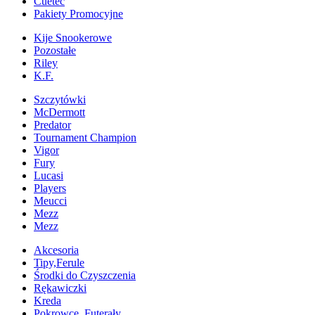
Cuetec
Pakiety Promocyjne
Kije Snookerowe
Pozostałe
Riley
K.F.
Szczytówki
McDermott
Predator
Tournament Champion
Vigor
Fury
Lucasi
Players
Meucci
Mezz
Mezz
Akcesoria
Tipy,Ferule
Środki do Czyszczenia
Rękawiczki
Kreda
Pokrowce, Futerały