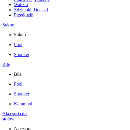
Walizki
Zdzieraki, Dociski
Przedłużki
Sukno
Sukno
Pool
Snooker
Bile
Bile
Pool
Snooker
Karambol
Akcesoria do
stołów
Akcesoria