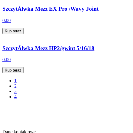
SzczytĂłwka Mezz EX Pro /Wavy Joint
0.00
Kup teraz
SzczytĂłwka Mezz HP2/gwint 5/16/18
0.00
Kup teraz
1
2
3
4
Dane kontaktowe