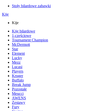
Stoły bilardowe zabawki
Kije
Kije
Kije bilardowe
1-częściowe
Tournament Champion
McDermott
Star
Element
Lucky
Mezz
Lucasi
Players
Kruger
Buffalo
Break Jump
Pozostałe
Meucci
AWENS
Zestawy
Fury