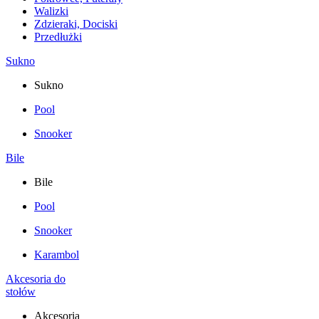
Walizki
Zdzieraki, Dociski
Przedłużki
Sukno
Sukno
Pool
Snooker
Bile
Bile
Pool
Snooker
Karambol
Akcesoria do
stołów
Akcesoria