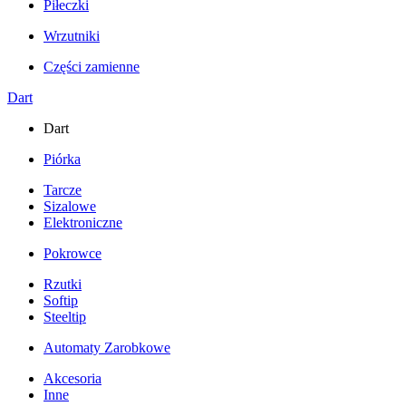
Piłeczki
Wrzutniki
Części zamienne
Dart
Dart
Piórka
Tarcze
Sizalowe
Elektroniczne
Pokrowce
Rzutki
Softip
Steeltip
Automaty Zarobkowe
Akcesoria
Inne