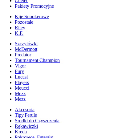
Cuetec
Pakiety Promocyjne
Kije Snookerowe
Pozostałe
Riley
K.F.
Szczytówki
McDermott
Predator
Tournament Champion
Vigor
Fury
Lucasi
Players
Meucci
Mezz
Mezz
Akcesoria
Tipy,Ferule
Środki do Czyszczenia
Rękawiczki
Kreda
Pokrowce, Futerały