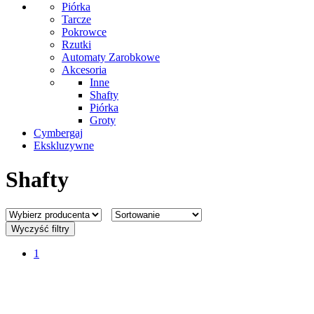
Piórka
Tarcze
Pokrowce
Rzutki
Automaty Zarobkowe
Akcesoria
Inne
Shafty
Piórka
Groty
Cymbergaj
Ekskluzywne
Shafty
Wyczyść filtry
1