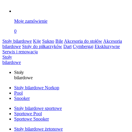
Moje zamówienie
0
Stoły bilardowe
Kije
Sukno
Bile
Akcesoria do stołów
Akcesoria
bilardowe
Stoły do piłkarzyków
Dart
Cymbergaj
Ekskluzywne
Serwis i renowacja
Stoły
bilardowe
Stoły
bilardowe
Stoły bilardowe Norkop
Pool
Snooker
Stoły bilardowe sportowe
Sportowe Pool
Sportowe Snooker
Stoły bilardowe żetonowe