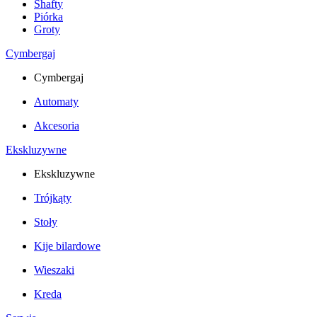
Shafty
Piórka
Groty
Cymbergaj
Cymbergaj
Automaty
Akcesoria
Ekskluzywne
Ekskluzywne
Trójkąty
Stoły
Kije bilardowe
Wieszaki
Kreda