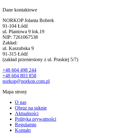
Dane kontaktowe
NORKOP Jolanta Bobrek
91-104 Łódź
ul. Plantowa 9 lok.19
NIP: 7261067538
Zakład:
ul. Kaszubska 9
91-315 Łódź
(zakład przeniesiony z ul. Praskiej 5/7)
+48 604 498 244
+48 604 803 858
norkop@norkop.com.pl
Mapa strony
O nas
Obraz na suknie
Aktualności
Polityka prywatności
Regulamin
Kontakt