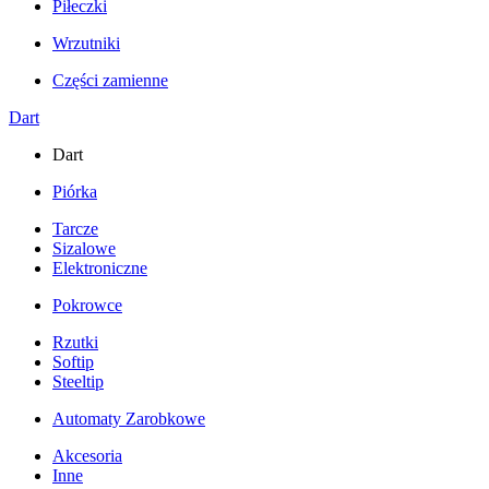
Piłeczki
Wrzutniki
Części zamienne
Dart
Dart
Piórka
Tarcze
Sizalowe
Elektroniczne
Pokrowce
Rzutki
Softip
Steeltip
Automaty Zarobkowe
Akcesoria
Inne