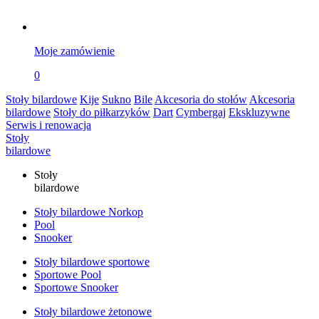
Moje zamówienie
0
Stoły bilardowe
Kije
Sukno
Bile
Akcesoria do stołów
Akcesoria
bilardowe
Stoły do piłkarzyków
Dart
Cymbergaj
Ekskluzywne
Serwis i renowacja
Stoły
bilardowe
Stoły
bilardowe
Stoły bilardowe Norkop
Pool
Snooker
Stoły bilardowe sportowe
Sportowe Pool
Sportowe Snooker
Stoły bilardowe żetonowe