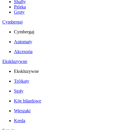
Shafty
Piórka
Groty
Cymbergaj
Cymbergaj
Automaty
Akcesoria
Ekskluzywne
Ekskluzywne
Trójkąty
Stoły
Kije bilardowe
Wieszaki
Kreda