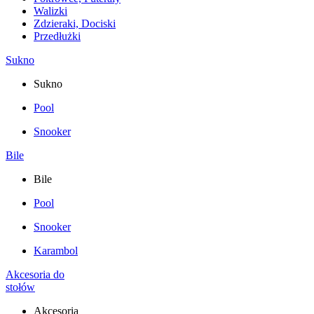
Walizki
Zdzieraki, Dociski
Przedłużki
Sukno
Sukno
Pool
Snooker
Bile
Bile
Pool
Snooker
Karambol
Akcesoria do
stołów
Akcesoria