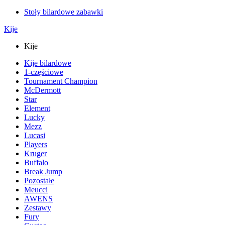
Stoły bilardowe zabawki
Kije
Kije
Kije bilardowe
1-częściowe
Tournament Champion
McDermott
Star
Element
Lucky
Mezz
Lucasi
Players
Kruger
Buffalo
Break Jump
Pozostałe
Meucci
AWENS
Zestawy
Fury