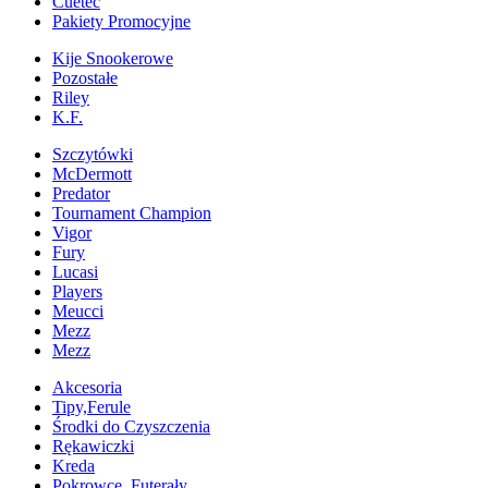
Cuetec
Pakiety Promocyjne
Kije Snookerowe
Pozostałe
Riley
K.F.
Szczytówki
McDermott
Predator
Tournament Champion
Vigor
Fury
Lucasi
Players
Meucci
Mezz
Mezz
Akcesoria
Tipy,Ferule
Środki do Czyszczenia
Rękawiczki
Kreda
Pokrowce, Futerały