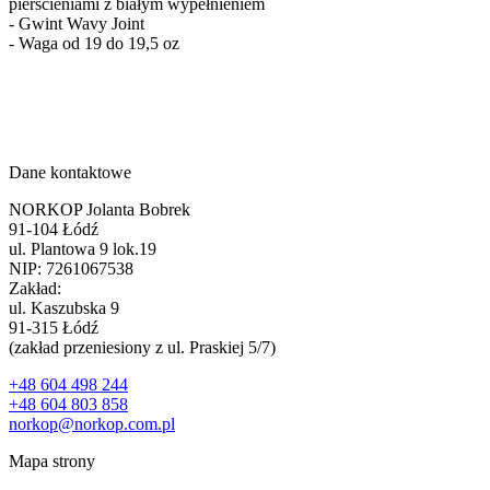
pierścieniami z białym wypełnieniem
- Gwint Wavy Joint
- Waga od 19 do 19,5 oz
Dane kontaktowe
NORKOP Jolanta Bobrek
91-104 Łódź
ul. Plantowa 9 lok.19
NIP: 7261067538
Zakład:
ul. Kaszubska 9
91-315 Łódź
(zakład przeniesiony z ul. Praskiej 5/7)
+48 604 498 244
+48 604 803 858
norkop@norkop.com.pl
Mapa strony