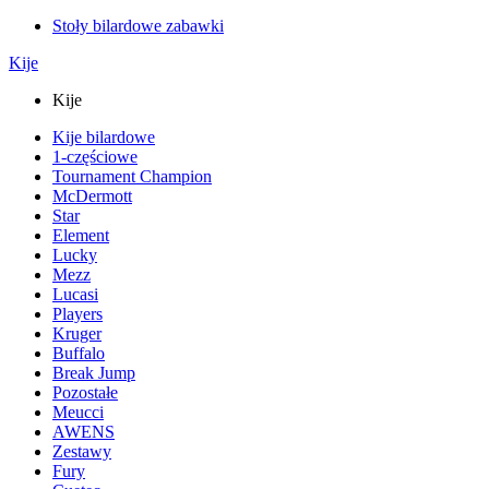
Stoły bilardowe zabawki
Kije
Kije
Kije bilardowe
1-częściowe
Tournament Champion
McDermott
Star
Element
Lucky
Mezz
Lucasi
Players
Kruger
Buffalo
Break Jump
Pozostałe
Meucci
AWENS
Zestawy
Fury