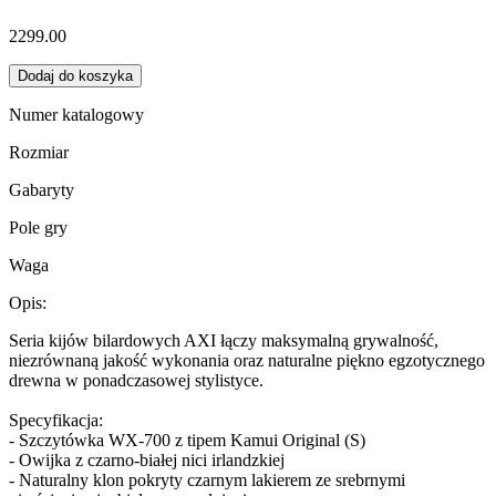
2299.00
Dodaj do koszyka
Numer katalogowy
Rozmiar
Gabaryty
Pole gry
Waga
Opis:
Seria kijów bilardowych AXI łączy maksymalną grywalność,
niezrównaną jakość wykonania oraz naturalne piękno egzotycznego
drewna w ponadczasowej stylistyce.
Specyfikacja:
- Szczytówka WX-700 z tipem Kamui Original (S)
- Owijka z czarno-białej nici irlandzkiej
- Naturalny klon pokryty czarnym lakierem ze srebrnymi