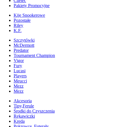
Cuetec
Pakiety Promocyjne
Kije Snookerowe
Pozostałe
Riley
K.F.
Szczytówki
McDermott
Predator
Tournament Champion
Vigor
Fury
Lucasi
Players
Meucci
Mezz
Mezz
Akcesoria
Tipy,Ferule
Środki do Czyszczenia
Rękawiczki
Kreda
Pokrowce, Futerały