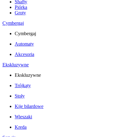
Shafty
Piórka
Groty
Cymbergaj
Cymbergaj
Automaty
Akcesoria
Ekskluzywne
Ekskluzywne
Trójkąty
Stoły
Kije bilardowe
Wieszaki
Kreda