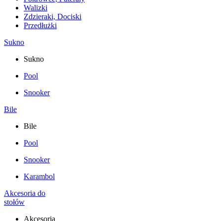
Walizki
Zdzieraki, Dociski
Przedłużki
Sukno
Sukno
Pool
Snooker
Bile
Bile
Pool
Snooker
Karambol
Akcesoria do
stołów
Akcesoria