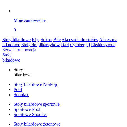
Moje zamówienie
0
Stoły bilardowe
Kije
Sukno
Bile
Akcesoria do stołów
Akcesoria
bilardowe
Stoły do piłkarzyków
Dart
Cymbergaj
Ekskluzywne
Serwis i renowacja
Stoły
bilardowe
Stoły
bilardowe
Stoły bilardowe Norkop
Pool
Snooker
Stoły bilardowe sportowe
Sportowe Pool
Sportowe Snooker
Stoły bilardowe żetonowe