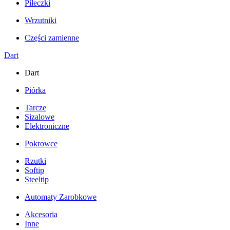
Piłeczki
Wrzutniki
Części zamienne
Dart
Dart
Piórka
Tarcze
Sizalowe
Elektroniczne
Pokrowce
Rzutki
Softip
Steeltip
Automaty Zarobkowe
Akcesoria
Inne