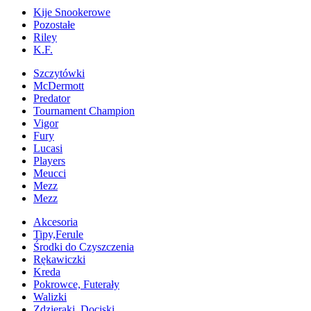
Kije Snookerowe
Pozostałe
Riley
K.F.
Szczytówki
McDermott
Predator
Tournament Champion
Vigor
Fury
Lucasi
Players
Meucci
Mezz
Mezz
Akcesoria
Tipy,Ferule
Środki do Czyszczenia
Rękawiczki
Kreda
Pokrowce, Futerały
Walizki
Zdzieraki, Dociski