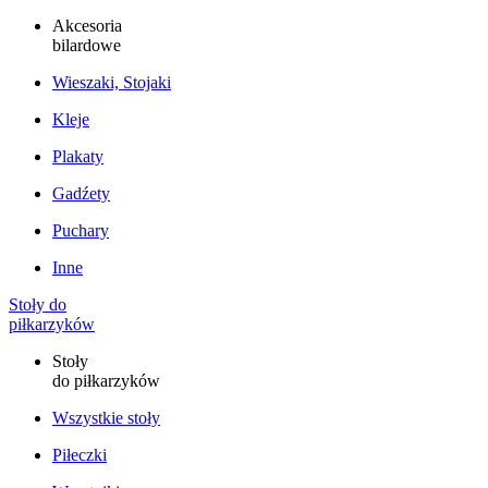
Akcesoria
bilardowe
Wieszaki, Stojaki
Kleje
Plakaty
Gadźety
Puchary
Inne
Stoły do
piłkarzyków
Stoły
do piłkarzyków
Wszystkie stoły
Piłeczki