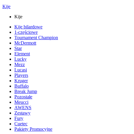
Kije
Kije
Kije bilardowe
1-częściowe
Tournament Champion
McDermott
Star
Element
Lucky
Mezz
Lucasi
Players
Kruger
Buffalo
Break Jump
Pozostałe
Meucci
AWENS
Zestawy
Fury
Cuetec
Pakiety Promocyjne