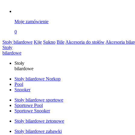
Moje zamówienie
0
Stoły bilardowe
Kije
Sukno
Bile
Akcesoria do stołów
Akcesoria bila
Stoły
bilardowe
Stoły
bilardowe
Stoły bilardowe Norkop
Pool
Snooker
Stoły bilardowe sportowe
Sportowe Pool
Sportowe Snooker
Stoły bilardowe żetonowe
Stoły bilardowe zabawki