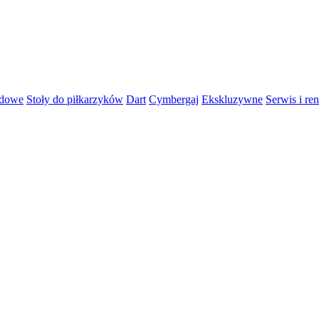
rdowe
Stoły do piłkarzyków
Dart
Cymbergaj
Ekskluzywne
Serwis i re