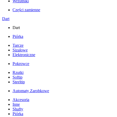
Wrzutniki
Części zamienne
Dart
Dart
Piórka
Tarcze
Sizalowe
Elektroniczne
Pokrowce
Rzutki
Softip
Steeltip
Automaty Zarobkowe
Akcesoria
Inne
Shafty
Piórka