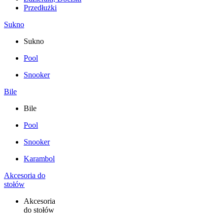
Przedłużki
Sukno
Sukno
Pool
Snooker
Bile
Bile
Pool
Snooker
Karambol
Akcesoria do
stołów
Akcesoria
do stołów