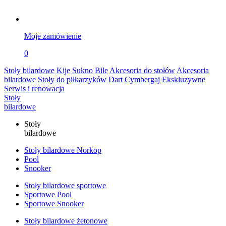
Moje zamówienie
0
Stoły bilardowe
Kije
Sukno
Bile
Akcesoria do stołów
Akcesoria
bilardowe
Stoły do piłkarzyków
Dart
Cymbergaj
Ekskluzywne
Serwis i renowacja
Stoły
bilardowe
Stoły
bilardowe
Stoły bilardowe Norkop
Pool
Snooker
Stoły bilardowe sportowe
Sportowe Pool
Sportowe Snooker
Stoły bilardowe żetonowe