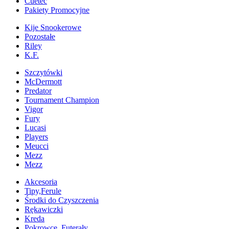
Cuetec
Pakiety Promocyjne
Kije Snookerowe
Pozostałe
Riley
K.F.
Szczytówki
McDermott
Predator
Tournament Champion
Vigor
Fury
Lucasi
Players
Meucci
Mezz
Mezz
Akcesoria
Tipy,Ferule
Środki do Czyszczenia
Rękawiczki
Kreda
Pokrowce, Futerały