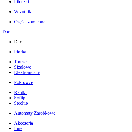
Piłeczki
Wrzutniki
Części zamienne
Dart
Dart
Piórka
Tarcze
Sizalowe
Elektroniczne
Pokrowce
Rzutki
Softip
Steeltip
Automaty Zarobkowe
Akcesoria
Inne