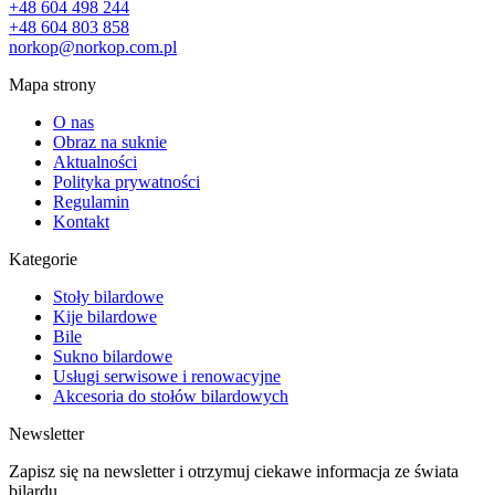
+48 604 498 244
+48 604 803 858
norkop@norkop.com.pl
Mapa strony
O nas
Obraz na suknie
Aktualności
Polityka prywatności
Regulamin
Kontakt
Kategorie
Stoły bilardowe
Kije bilardowe
Bile
Sukno bilardowe
Usługi serwisowe i renowacyjne
Akcesoria do stołów bilardowych
Newsletter
Zapisz się na newsletter i otrzymuj ciekawe informacja ze świata
bilardu