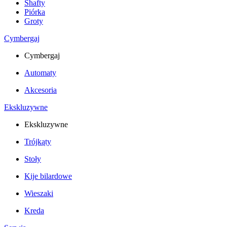
Shafty
Piórka
Groty
Cymbergaj
Cymbergaj
Automaty
Akcesoria
Ekskluzywne
Ekskluzywne
Trójkąty
Stoły
Kije bilardowe
Wieszaki
Kreda