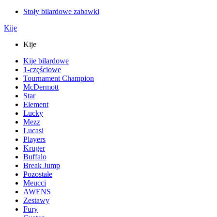
Stoły bilardowe zabawki
Kije
Kije
Kije bilardowe
1-częściowe
Tournament Champion
McDermott
Star
Element
Lucky
Mezz
Lucasi
Players
Kruger
Buffalo
Break Jump
Pozostałe
Meucci
AWENS
Zestawy
Fury