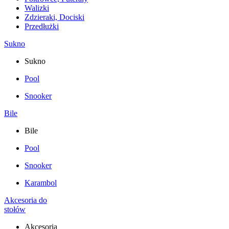
Walizki
Zdzieraki, Dociski
Przedłużki
Sukno
Sukno
Pool
Snooker
Bile
Bile
Pool
Snooker
Karambol
Akcesoria do
stołów
Akcesoria