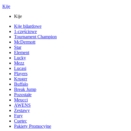
Kije
Kije
Kije bilardowe
1-częściowe
Tournament Champion
McDermott
Star
Element
Lucky
Mezz
Lucasi
Players
Kruger
Buffalo
Break Jump
Pozostałe
Meucci
AWENS
Zestawy
Fury
Cuetec
Pakiety Promocyjne