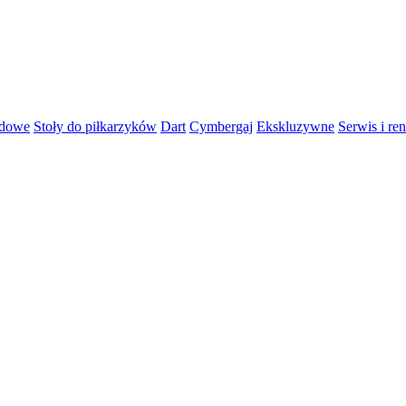
rdowe
Stoły do piłkarzyków
Dart
Cymbergaj
Ekskluzywne
Serwis i re