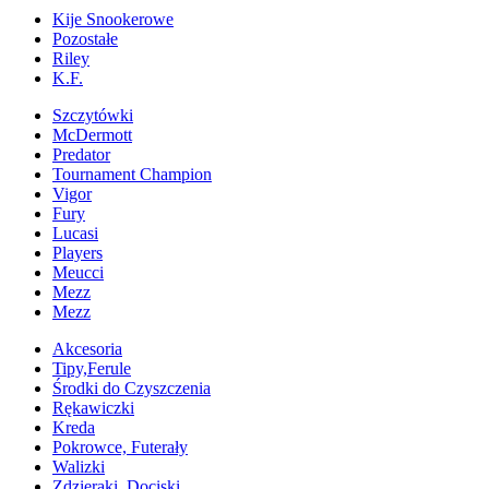
Kije Snookerowe
Pozostałe
Riley
K.F.
Szczytówki
McDermott
Predator
Tournament Champion
Vigor
Fury
Lucasi
Players
Meucci
Mezz
Mezz
Akcesoria
Tipy,Ferule
Środki do Czyszczenia
Rękawiczki
Kreda
Pokrowce, Futerały
Walizki
Zdzieraki, Dociski