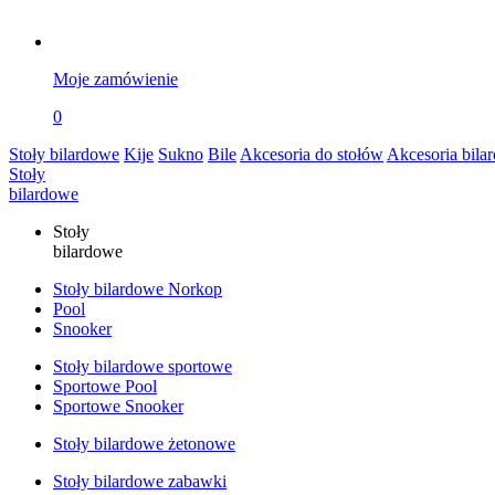
Moje zamówienie
0
Stoły bilardowe
Kije
Sukno
Bile
Akcesoria do stołów
Akcesoria bila
Stoły
bilardowe
Stoły
bilardowe
Stoły bilardowe Norkop
Pool
Snooker
Stoły bilardowe sportowe
Sportowe Pool
Sportowe Snooker
Stoły bilardowe żetonowe
Stoły bilardowe zabawki