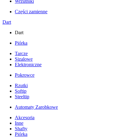
Wrzutniki
Części zamienne
Dart
Dart
Piórka
Tarcze
Sizalowe
Elektroniczne
Pokrowce
Rzutki
Softip
Steeltip
Automaty Zarobkowe
Akcesoria
Inne
Shafty
Piórka