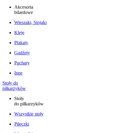
Akcesoria
bilardowe
Wieszaki, Stojaki
Kleje
Plakaty
Gadźety
Puchary
Inne
Stoły do
piłkarzyków
Stoły
do piłkarzyków
Wszystkie stoły
Piłeczki