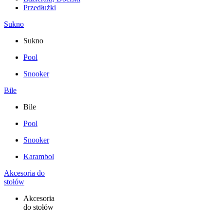
Przedłużki
Sukno
Sukno
Pool
Snooker
Bile
Bile
Pool
Snooker
Karambol
Akcesoria do
stołów
Akcesoria
do stołów