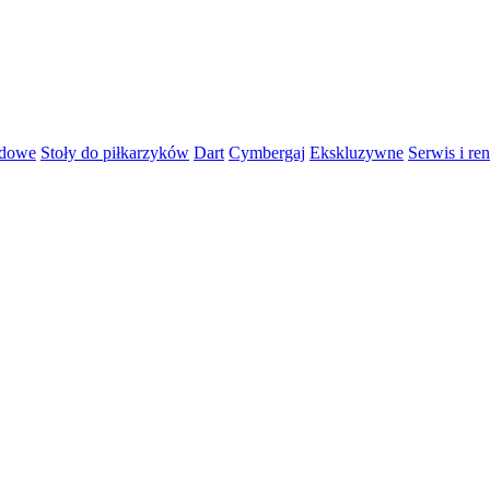
rdowe
Stoły do piłkarzyków
Dart
Cymbergaj
Ekskluzywne
Serwis i re