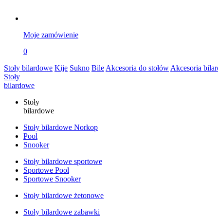
Moje zamówienie
0
Stoły bilardowe
Kije
Sukno
Bile
Akcesoria do stołów
Akcesoria bila
Stoły
bilardowe
Stoły
bilardowe
Stoły bilardowe Norkop
Pool
Snooker
Stoły bilardowe sportowe
Sportowe Pool
Sportowe Snooker
Stoły bilardowe żetonowe
Stoły bilardowe zabawki