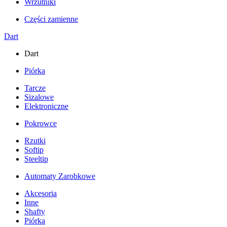
Wrzutniki
Części zamienne
Dart
Dart
Piórka
Tarcze
Sizalowe
Elektroniczne
Pokrowce
Rzutki
Softip
Steeltip
Automaty Zarobkowe
Akcesoria
Inne
Shafty
Piórka