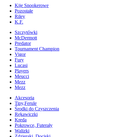
Kije Snookerowe
Pozostałe
Riley
K.F.
Szczytówki
McDermott
Predator
Tournament Champion
Vigor
Fury
Lucasi
Players
Meucci
Mezz
Mezz
Akcesoria
Tipy,Ferule
Środki do Czyszczenia
Rękawiczki
Kreda
Pokrowce, Futerały
Walizki
Zdzieraki, Dociski