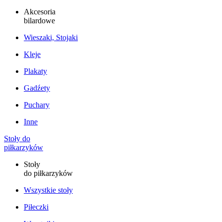
Akcesoria
bilardowe
Wieszaki, Stojaki
Kleje
Plakaty
Gadźety
Puchary
Inne
Stoły do
piłkarzyków
Stoły
do piłkarzyków
Wszystkie stoły
Piłeczki