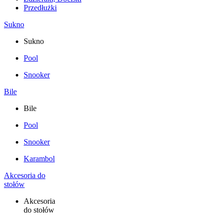
Przedłużki
Sukno
Sukno
Pool
Snooker
Bile
Bile
Pool
Snooker
Karambol
Akcesoria do
stołów
Akcesoria
do stołów