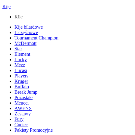
Kije
Kije
Kije bilardowe
1-częściowe
Tournament Champion
McDermott
Star
Element
Lucky
Mezz
Lucasi
Players
Kruger
Buffalo
Break Jump
Pozostałe
Meucci
AWENS
Zestawy
Fury
Cuetec
Pakiety Promocyjne