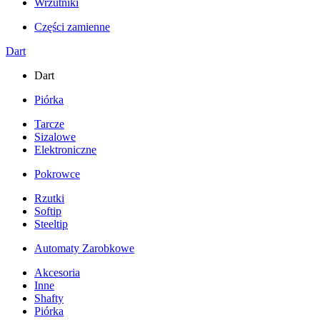
Wrzutniki
Części zamienne
Dart
Dart
Piórka
Tarcze
Sizalowe
Elektroniczne
Pokrowce
Rzutki
Softip
Steeltip
Automaty Zarobkowe
Akcesoria
Inne
Shafty
Piórka