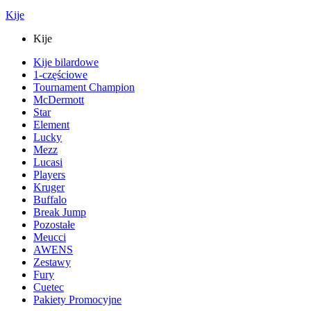
Kije
Kije
Kije bilardowe
1-częściowe
Tournament Champion
McDermott
Star
Element
Lucky
Mezz
Lucasi
Players
Kruger
Buffalo
Break Jump
Pozostałe
Meucci
AWENS
Zestawy
Fury
Cuetec
Pakiety Promocyjne