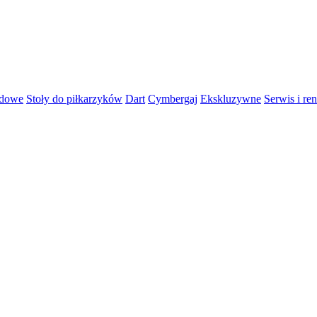
rdowe
Stoły do piłkarzyków
Dart
Cymbergaj
Ekskluzywne
Serwis i re