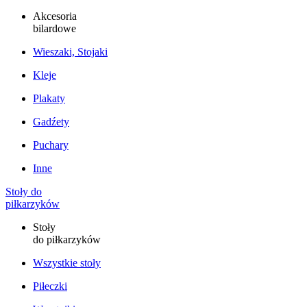
Akcesoria
bilardowe
Wieszaki, Stojaki
Kleje
Plakaty
Gadźety
Puchary
Inne
Stoły do
piłkarzyków
Stoły
do piłkarzyków
Wszystkie stoły
Piłeczki