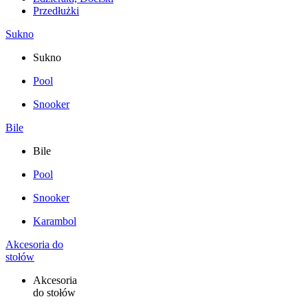
Przedłużki
Sukno
Sukno
Pool
Snooker
Bile
Bile
Pool
Snooker
Karambol
Akcesoria do
stołów
Akcesoria
do stołów