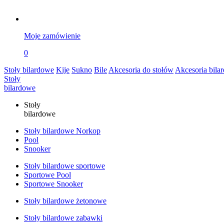
Moje zamówienie
0
Stoły bilardowe
Kije
Sukno
Bile
Akcesoria do stołów
Akcesoria bila
Stoły
bilardowe
Stoły
bilardowe
Stoły bilardowe Norkop
Pool
Snooker
Stoły bilardowe sportowe
Sportowe Pool
Sportowe Snooker
Stoły bilardowe żetonowe
Stoły bilardowe zabawki