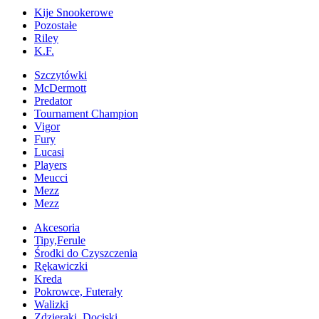
Kije Snookerowe
Pozostałe
Riley
K.F.
Szczytówki
McDermott
Predator
Tournament Champion
Vigor
Fury
Lucasi
Players
Meucci
Mezz
Mezz
Akcesoria
Tipy,Ferule
Środki do Czyszczenia
Rękawiczki
Kreda
Pokrowce, Futerały
Walizki
Zdzieraki, Dociski