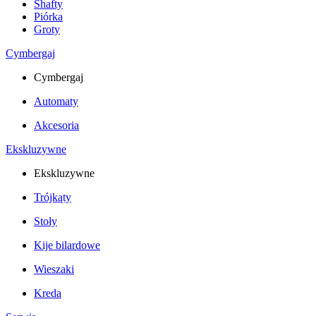
Shafty
Piórka
Groty
Cymbergaj
Cymbergaj
Automaty
Akcesoria
Ekskluzywne
Ekskluzywne
Trójkąty
Stoły
Kije bilardowe
Wieszaki
Kreda