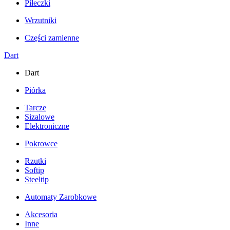
Piłeczki
Wrzutniki
Części zamienne
Dart
Dart
Piórka
Tarcze
Sizalowe
Elektroniczne
Pokrowce
Rzutki
Softip
Steeltip
Automaty Zarobkowe
Akcesoria
Inne