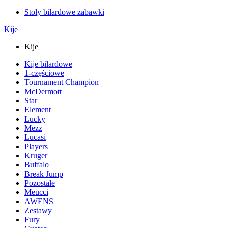
Stoły bilardowe zabawki
Kije
Kije
Kije bilardowe
1-częściowe
Tournament Champion
McDermott
Star
Element
Lucky
Mezz
Lucasi
Players
Kruger
Buffalo
Break Jump
Pozostałe
Meucci
AWENS
Zestawy
Fury