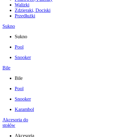
Walizki
Zdzieraki, Dociski
Przedłużki
Sukno
Sukno
Pool
Snooker
Bile
Bile
Pool
Snooker
Karambol
Akcesoria do
stołów
Akcesoria