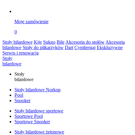
Moje zamówienie
0
Stoły bilardowe
Kije
Sukno
Bile
Akcesoria do stołów
Akcesoria
bilardowe
Stoły do piłkarzyków
Dart
Cymbergaj
Ekskluzywne
Serwis i renowacja
Stoły
bilardowe
Stoły
bilardowe
Stoły bilardowe Norkop
Pool
Snooker
Stoły bilardowe sportowe
Sportowe Pool
Sportowe Snooker
Stoły bilardowe żetonowe