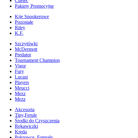
Cuetec
Pakiety Promocyjne
Kije Snookerowe
Pozostałe
Riley
K.F.
Szczytówki
McDermott
Predator
Tournament Champion
Vigor
Fury
Lucasi
Players
Meucci
Mezz
Mezz
Akcesoria
Tipy,Ferule
Środki do Czyszczenia
Rękawiczki
Kreda
Pokrowce, Futerały