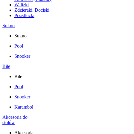
Walizki
Zdzieraki, Dociski
Przedłużki
Sukno
Sukno
Pool
Snooker
Bile
Bile
Pool
Snooker
Karambol
Akcesoria do
stołów
Akcesoria