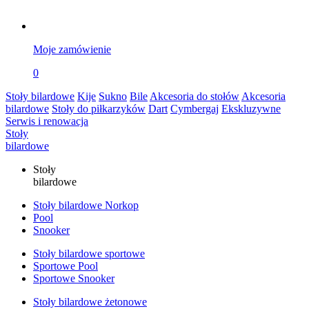
Moje zamówienie
0
Stoły bilardowe
Kije
Sukno
Bile
Akcesoria do stołów
Akcesoria
bilardowe
Stoły do piłkarzyków
Dart
Cymbergaj
Ekskluzywne
Serwis i renowacja
Stoły
bilardowe
Stoły
bilardowe
Stoły bilardowe Norkop
Pool
Snooker
Stoły bilardowe sportowe
Sportowe Pool
Sportowe Snooker
Stoły bilardowe żetonowe