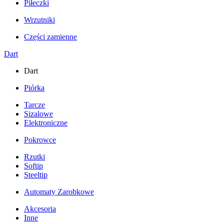
Piłeczki
Wrzutniki
Części zamienne
Dart
Dart
Piórka
Tarcze
Sizalowe
Elektroniczne
Pokrowce
Rzutki
Softip
Steeltip
Automaty Zarobkowe
Akcesoria
Inne