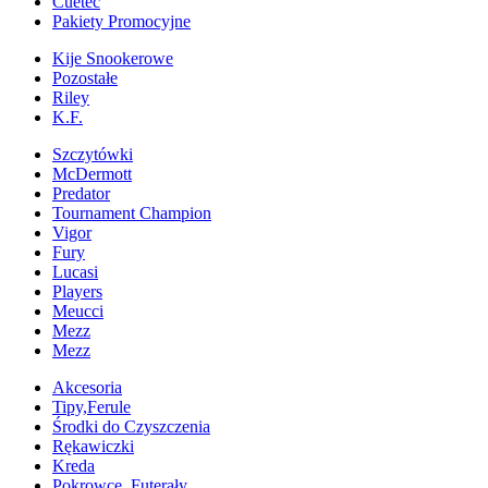
Cuetec
Pakiety Promocyjne
Kije Snookerowe
Pozostałe
Riley
K.F.
Szczytówki
McDermott
Predator
Tournament Champion
Vigor
Fury
Lucasi
Players
Meucci
Mezz
Mezz
Akcesoria
Tipy,Ferule
Środki do Czyszczenia
Rękawiczki
Kreda
Pokrowce, Futerały