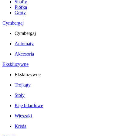
Shafty
Piórka
Groty
Cymbergaj
Cymbergaj
Automaty
Akcesoria
Ekskluzywne
Ekskluzywne
Trójkąty
Stoły
Kije bilardowe
Wieszaki
Kreda