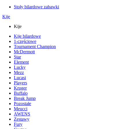
Stoły bilardowe zabawki
Kije
Kije
Kije bilardowe
1-częściowe
Tournament Champion
McDermott
Star
Element
Lucky
Mezz
Lucasi
Players
Kruger
Buffalo
Break Jump
Pozostałe
Meucci
AWENS
Zestawy
Fury