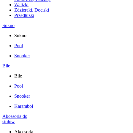
Walizki
Zdzieraki, Dociski
Przedłużki
Sukno
Sukno
Pool
Snooker
Bile
Bile
Pool
Snooker
Karambol
Akcesoria do
stołów
Akcesoria