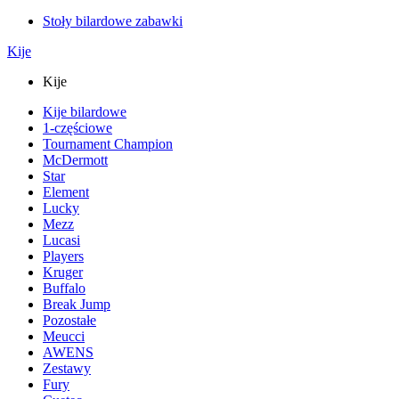
Stoły bilardowe zabawki
Kije
Kije
Kije bilardowe
1-częściowe
Tournament Champion
McDermott
Star
Element
Lucky
Mezz
Lucasi
Players
Kruger
Buffalo
Break Jump
Pozostałe
Meucci
AWENS
Zestawy
Fury