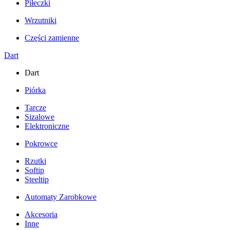
Piłeczki
Wrzutniki
Części zamienne
Dart
Dart
Piórka
Tarcze
Sizalowe
Elektroniczne
Pokrowce
Rzutki
Softip
Steeltip
Automaty Zarobkowe
Akcesoria
Inne