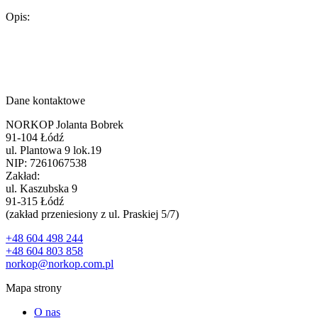
Opis:
Dane kontaktowe
NORKOP Jolanta Bobrek
91-104 Łódź
ul. Plantowa 9 lok.19
NIP: 7261067538
Zakład:
ul. Kaszubska 9
91-315 Łódź
(zakład przeniesiony z ul. Praskiej 5/7)
+48 604 498 244
+48 604 803 858
norkop@norkop.com.pl
Mapa strony
O nas