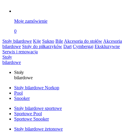
Moje zamówienie
0
Stoły bilardowe
Kije
Sukno
Bile
Akcesoria do stołów
Akcesoria
bilardowe
Stoły do piłkarzyków
Dart
Cymbergaj
Ekskluzywne
Serwis i renowacja
Stoły
bilardowe
Stoły
bilardowe
Stoły bilardowe Norkop
Pool
Snooker
Stoły bilardowe sportowe
Sportowe Pool
Sportowe Snooker
Stoły bilardowe żetonowe