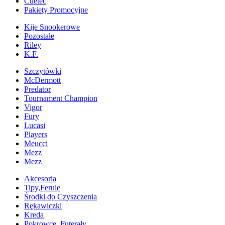
Cuetec
Pakiety Promocyjne
Kije Snookerowe
Pozostałe
Riley
K.F.
Szczytówki
McDermott
Predator
Tournament Champion
Vigor
Fury
Lucasi
Players
Meucci
Mezz
Mezz
Akcesoria
Tipy,Ferule
Środki do Czyszczenia
Rękawiczki
Kreda
Pokrowce, Futerały