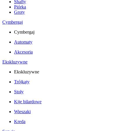
Shafty
Piórka
Groty
Cymbergaj
Cymbergaj
Automaty
Akcesoria
Ekskluzywne
Ekskluzywne
Trójkąty
Stoły
Kije bilardowe
Wieszaki
Kreda