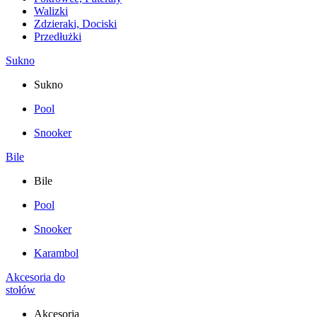
Walizki
Zdzieraki, Dociski
Przedłużki
Sukno
Sukno
Pool
Snooker
Bile
Bile
Pool
Snooker
Karambol
Akcesoria do
stołów
Akcesoria