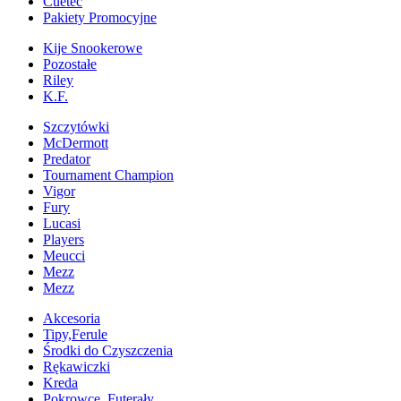
Cuetec
Pakiety Promocyjne
Kije Snookerowe
Pozostałe
Riley
K.F.
Szczytówki
McDermott
Predator
Tournament Champion
Vigor
Fury
Lucasi
Players
Meucci
Mezz
Mezz
Akcesoria
Tipy,Ferule
Środki do Czyszczenia
Rękawiczki
Kreda
Pokrowce, Futerały