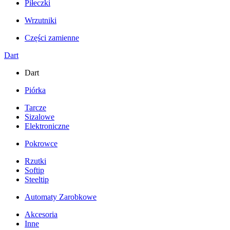
Piłeczki
Wrzutniki
Części zamienne
Dart
Dart
Piórka
Tarcze
Sizalowe
Elektroniczne
Pokrowce
Rzutki
Softip
Steeltip
Automaty Zarobkowe
Akcesoria
Inne