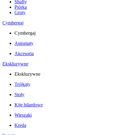
Shafty
Piórka
Groty
Cymbergaj
Cymbergaj
Automaty
Akcesoria
Ekskluzywne
Ekskluzywne
Trójkąty
Stoły
Kije bilardowe
Wieszaki
Kreda