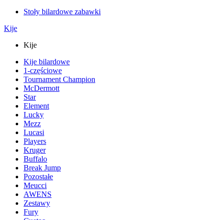
Stoły bilardowe zabawki
Kije
Kije
Kije bilardowe
1-częściowe
Tournament Champion
McDermott
Star
Element
Lucky
Mezz
Lucasi
Players
Kruger
Buffalo
Break Jump
Pozostałe
Meucci
AWENS
Zestawy
Fury