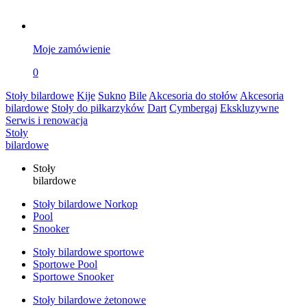
Moje zamówienie
0
Stoły bilardowe
Kije
Sukno
Bile
Akcesoria do stołów
Akcesoria
bilardowe
Stoły do piłkarzyków
Dart
Cymbergaj
Ekskluzywne
Serwis i renowacja
Stoły
bilardowe
Stoły
bilardowe
Stoły bilardowe Norkop
Pool
Snooker
Stoły bilardowe sportowe
Sportowe Pool
Sportowe Snooker
Stoły bilardowe żetonowe