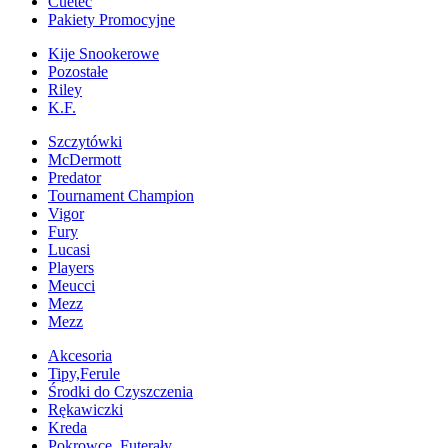
Cuetec
Pakiety Promocyjne
Kije Snookerowe
Pozostałe
Riley
K.F.
Szczytówki
McDermott
Predator
Tournament Champion
Vigor
Fury
Lucasi
Players
Meucci
Mezz
Mezz
Akcesoria
Tipy,Ferule
Środki do Czyszczenia
Rękawiczki
Kreda
Pokrowce, Futerały