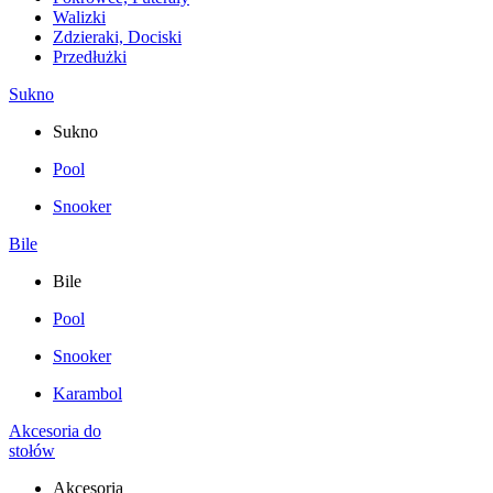
Walizki
Zdzieraki, Dociski
Przedłużki
Sukno
Sukno
Pool
Snooker
Bile
Bile
Pool
Snooker
Karambol
Akcesoria do
stołów
Akcesoria