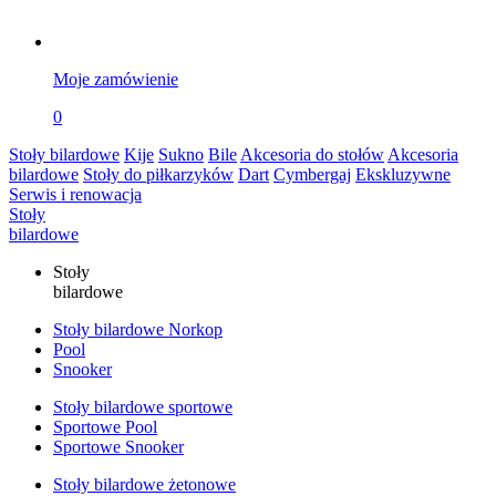
Moje zamówienie
0
Stoły bilardowe
Kije
Sukno
Bile
Akcesoria do stołów
Akcesoria
bilardowe
Stoły do piłkarzyków
Dart
Cymbergaj
Ekskluzywne
Serwis i renowacja
Stoły
bilardowe
Stoły
bilardowe
Stoły bilardowe Norkop
Pool
Snooker
Stoły bilardowe sportowe
Sportowe Pool
Sportowe Snooker
Stoły bilardowe żetonowe