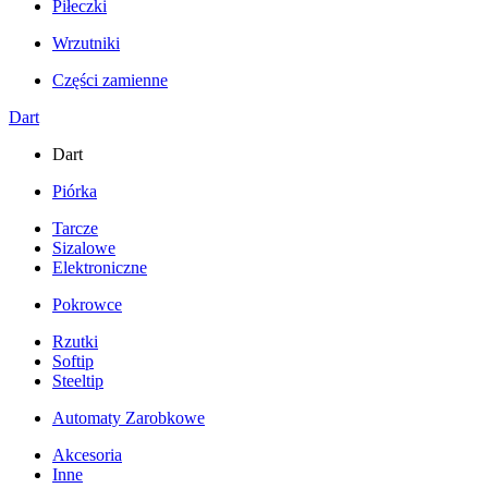
Piłeczki
Wrzutniki
Części zamienne
Dart
Dart
Piórka
Tarcze
Sizalowe
Elektroniczne
Pokrowce
Rzutki
Softip
Steeltip
Automaty Zarobkowe
Akcesoria
Inne