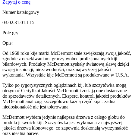
Zapytaj o cenę
Numer katalogowy
03.02.31.01.L15
Pole gry
Opis:
Od 1968 roku kije marki McDermott stale zwiększają swoją jakość,
zgodnie z oczekiwaniami graczy wobec profesjonalnych kiji
bilardowych. Produkty McDermott zyskały światową sławę dzięki
swojej inspiracji, niezawodności, oraz najwyższej jakości
wykonania. Wszystkie kije McDermott są produkowane w U.S.A.
Tylko po rygorystycznych oględzinach kij, lub szczytówka mogą
otrzymać Certyfikat Jakości McDermott i zostają one dostarczone
do sprzedawców detalicznych. Eksperci kontroli jakości produktów
McDermott analizują szczegółowo każdą część kija - żadna
niedoskonałość nie jest tolerowana.
McDermott wybiera jedynie najlepsze drzewa z całego globu do
produkcji swoich kiji. Szczytówka jest wykonana z najwyższej
jakości drzewa klonowego, co zapewnia doskonałą wytrzymałość
oraz idealną barwę.