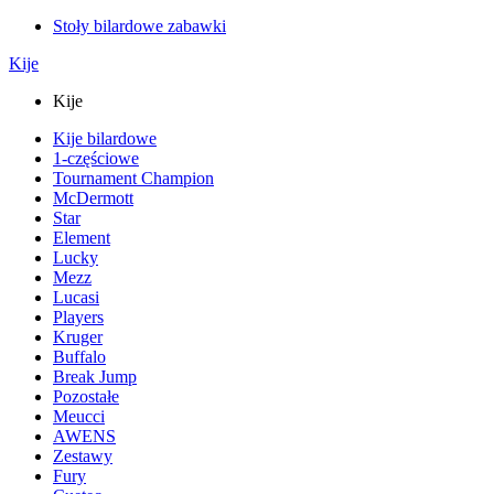
Stoły bilardowe zabawki
Kije
Kije
Kije bilardowe
1-częściowe
Tournament Champion
McDermott
Star
Element
Lucky
Mezz
Lucasi
Players
Kruger
Buffalo
Break Jump
Pozostałe
Meucci
AWENS
Zestawy
Fury