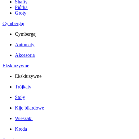
Shafty
Piórka
Groty
Cymbergaj
Cymbergaj
Automaty
Akcesoria
Ekskluzywne
Ekskluzywne
Trójkąty
Stoły
Kije bilardowe
Wieszaki
Kreda