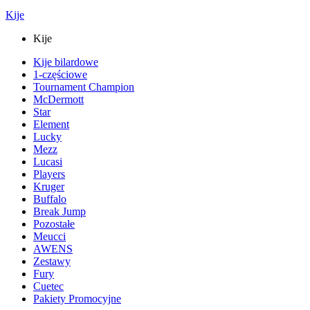
Kije
Kije
Kije bilardowe
1-częściowe
Tournament Champion
McDermott
Star
Element
Lucky
Mezz
Lucasi
Players
Kruger
Buffalo
Break Jump
Pozostałe
Meucci
AWENS
Zestawy
Fury
Cuetec
Pakiety Promocyjne