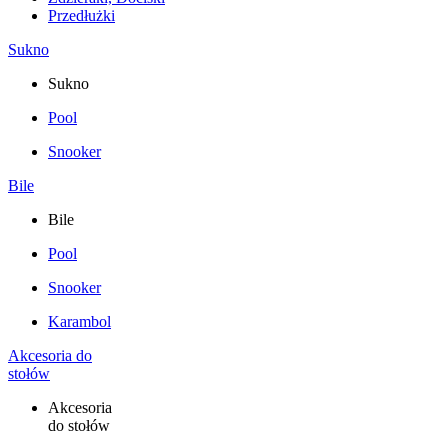
Przedłużki
Sukno
Sukno
Pool
Snooker
Bile
Bile
Pool
Snooker
Karambol
Akcesoria do
stołów
Akcesoria
do stołów