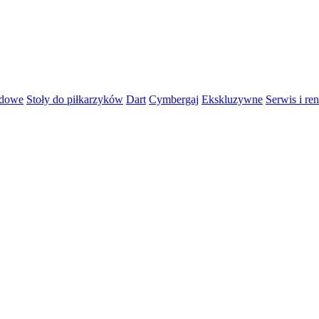
rdowe
Stoły do piłkarzyków
Dart
Cymbergaj
Ekskluzywne
Serwis i re