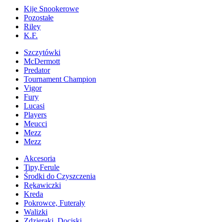
Kije Snookerowe
Pozostałe
Riley
K.F.
Szczytówki
McDermott
Predator
Tournament Champion
Vigor
Fury
Lucasi
Players
Meucci
Mezz
Mezz
Akcesoria
Tipy,Ferule
Środki do Czyszczenia
Rękawiczki
Kreda
Pokrowce, Futerały
Walizki
Zdzieraki, Dociski