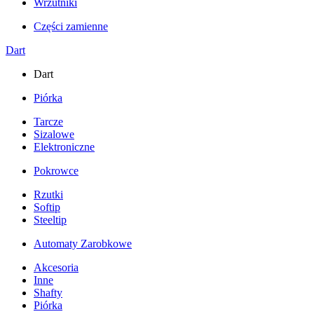
Wrzutniki
Części zamienne
Dart
Dart
Piórka
Tarcze
Sizalowe
Elektroniczne
Pokrowce
Rzutki
Softip
Steeltip
Automaty Zarobkowe
Akcesoria
Inne
Shafty
Piórka