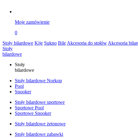
Moje zamówienie
0
Stoły bilardowe
Kije
Sukno
Bile
Akcesoria do stołów
Akcesoria bila
Stoły
bilardowe
Stoły
bilardowe
Stoły bilardowe Norkop
Pool
Snooker
Stoły bilardowe sportowe
Sportowe Pool
Sportowe Snooker
Stoły bilardowe żetonowe
Stoły bilardowe zabawki