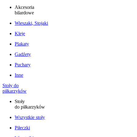
Akcesoria
bilardowe
Wieszaki, Stojaki
Kleje
Plakaty
Gadźety
Puchary
Inne
Stoły do
piłkarzyków
Stoły
do piłkarzyków
Wszystkie stoły
Piłeczki