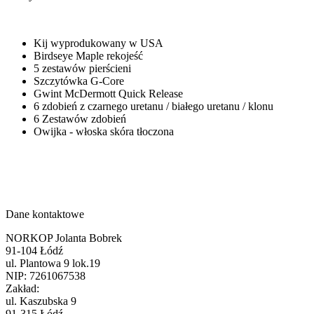
Kij wyprodukowany w USA
Birdseye Maple rekojeść
5 zestawów pierścieni
Szczytówka G-Core
Gwint McDermott Quick Release
6 zdobień z czarnego uretanu / białego uretanu / klonu
6 Zestawów zdobień
Owijka - włoska skóra tłoczona
Dane kontaktowe
NORKOP Jolanta Bobrek
91-104 Łódź
ul. Plantowa 9 lok.19
NIP: 7261067538
Zakład:
ul. Kaszubska 9
91-315 Łódź