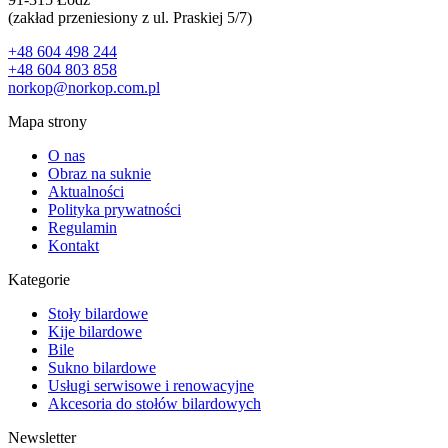
(zakład przeniesiony z ul. Praskiej 5/7)
+48 604 498 244
+48 604 803 858
norkop@norkop.com.pl
Mapa strony
O nas
Obraz na suknie
Aktualności
Polityka prywatności
Regulamin
Kontakt
Kategorie
Stoły bilardowe
Kije bilardowe
Bile
Sukno bilardowe
Usługi serwisowe i renowacyjne
Akcesoria do stołów bilardowych
Newsletter