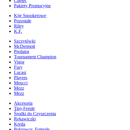
Cuetec
Pakiety Promocyjne
Kije Snookerowe
Pozostałe
Riley
K.F.
Szczytówki
McDermott
Predator
Tournament Champion
Vigor
Fury
Lucasi
Players
Meucci
Mezz
Mezz
Akcesoria
Tipy,Ferule
Środki do Czyszczenia
Rękawiczki
Kreda
Pokrowce, Futerały