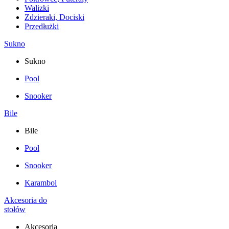
Walizki
Zdzieraki, Dociski
Przedłużki
Sukno
Sukno
Pool
Snooker
Bile
Bile
Pool
Snooker
Karambol
Akcesoria do
stołów
Akcesoria