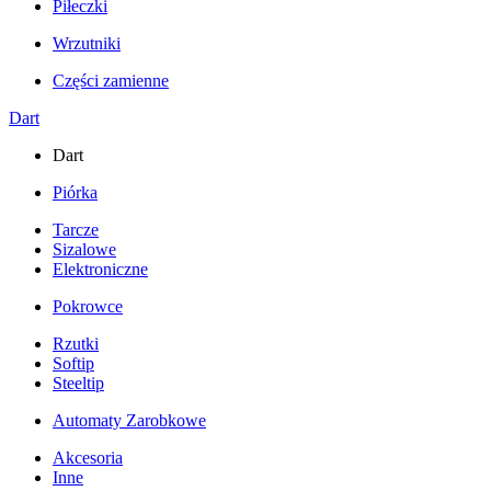
Piłeczki
Wrzutniki
Części zamienne
Dart
Dart
Piórka
Tarcze
Sizalowe
Elektroniczne
Pokrowce
Rzutki
Softip
Steeltip
Automaty Zarobkowe
Akcesoria
Inne