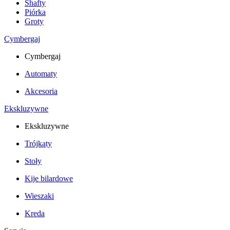
Shafty
Piórka
Groty
Cymbergaj
Cymbergaj
Automaty
Akcesoria
Ekskluzywne
Ekskluzywne
Trójkąty
Stoły
Kije bilardowe
Wieszaki
Kreda