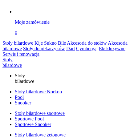
Moje zamówienie
0
Stoły bilardowe
Kije
Sukno
Bile
Akcesoria do stołów
Akcesoria
bilardowe
Stoły do piłkarzyków
Dart
Cymbergaj
Ekskluzywne
Serwis i renowacja
Stoły
bilardowe
Stoły
bilardowe
Stoły bilardowe Norkop
Pool
Snooker
Stoły bilardowe sportowe
Sportowe Pool
Sportowe Snooker
Stoły bilardowe żetonowe