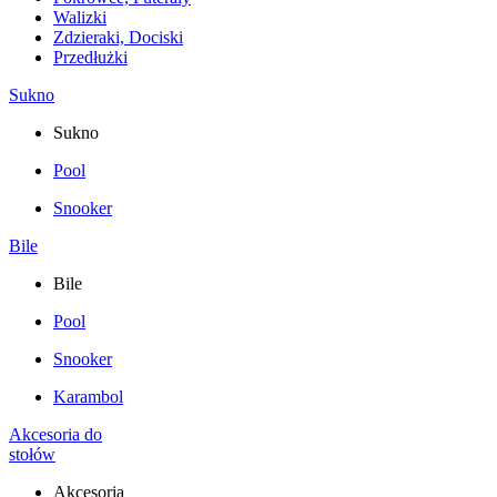
Walizki
Zdzieraki, Dociski
Przedłużki
Sukno
Sukno
Pool
Snooker
Bile
Bile
Pool
Snooker
Karambol
Akcesoria do
stołów
Akcesoria