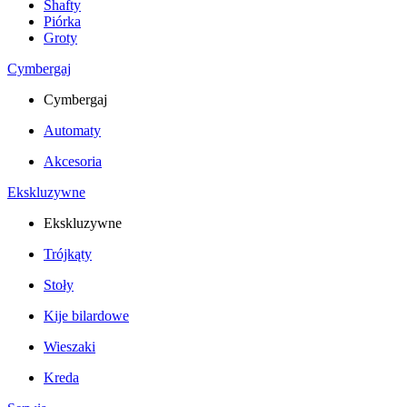
Shafty
Piórka
Groty
Cymbergaj
Cymbergaj
Automaty
Akcesoria
Ekskluzywne
Ekskluzywne
Trójkąty
Stoły
Kije bilardowe
Wieszaki
Kreda