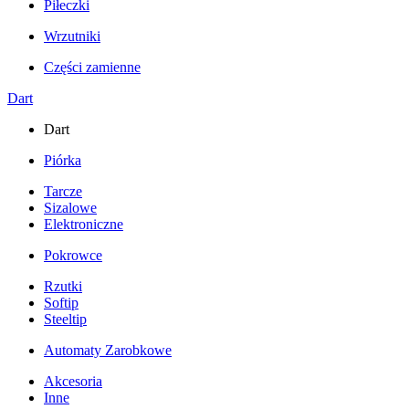
Piłeczki
Wrzutniki
Części zamienne
Dart
Dart
Piórka
Tarcze
Sizalowe
Elektroniczne
Pokrowce
Rzutki
Softip
Steeltip
Automaty Zarobkowe
Akcesoria
Inne