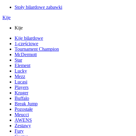
Stoły bilardowe zabawki
Kije
Kije
Kije bilardowe
1-częściowe
Tournament Champion
McDermott
Star
Element
Lucky
Mezz
Lucasi
Players
Kruger
Buffalo
Break Jump
Pozostałe
Meucci
AWENS
Zestawy
Fury