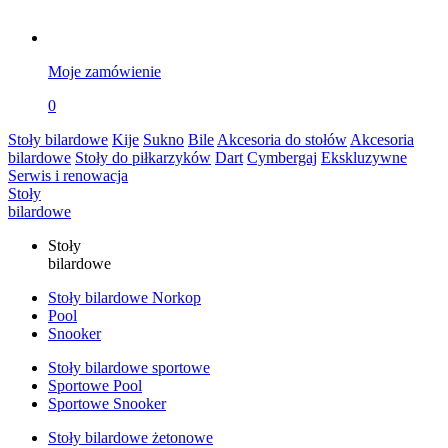
Moje zamówienie
0
Stoły bilardowe
Kije
Sukno
Bile
Akcesoria do stołów
Akcesoria
bilardowe
Stoły do piłkarzyków
Dart
Cymbergaj
Ekskluzywne
Serwis i renowacja
Stoły
bilardowe
Stoły
bilardowe
Stoły bilardowe Norkop
Pool
Snooker
Stoły bilardowe sportowe
Sportowe Pool
Sportowe Snooker
Stoły bilardowe żetonowe