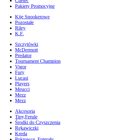
Cuetec
Pakiety Promocyjne
Kije Snookerowe
Pozostałe
Riley
K.F.
Szczytówki
McDermott
Predator
Tournament Champion
Vigor
Fury
Lucasi
Players
Meucci
Mezz
Mezz
Akcesoria
Tipy,Ferule
Środki do Czyszczenia
Rękawiczki
Kreda
Pokrowce, Futerały