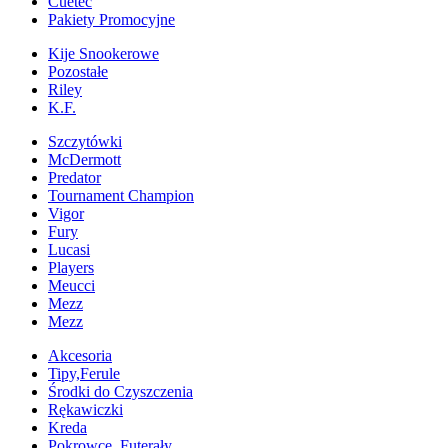
Cuetec
Pakiety Promocyjne
Kije Snookerowe
Pozostałe
Riley
K.F.
Szczytówki
McDermott
Predator
Tournament Champion
Vigor
Fury
Lucasi
Players
Meucci
Mezz
Mezz
Akcesoria
Tipy,Ferule
Środki do Czyszczenia
Rękawiczki
Kreda
Pokrowce, Futerały