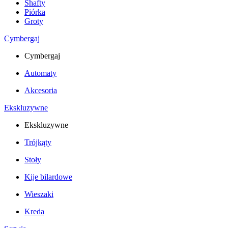
Shafty
Piórka
Groty
Cymbergaj
Cymbergaj
Automaty
Akcesoria
Ekskluzywne
Ekskluzywne
Trójkąty
Stoły
Kije bilardowe
Wieszaki
Kreda