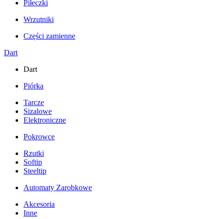
Piłeczki
Wrzutniki
Części zamienne
Dart
Dart
Piórka
Tarcze
Sizalowe
Elektroniczne
Pokrowce
Rzutki
Softip
Steeltip
Automaty Zarobkowe
Akcesoria
Inne