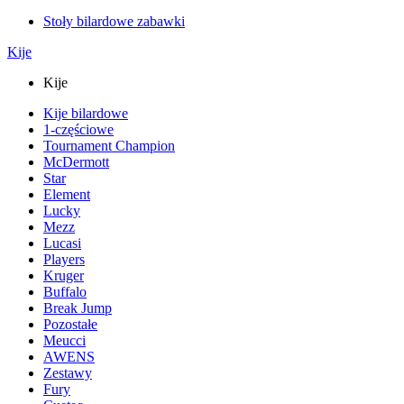
Stoły bilardowe zabawki
Kije
Kije
Kije bilardowe
1-częściowe
Tournament Champion
McDermott
Star
Element
Lucky
Mezz
Lucasi
Players
Kruger
Buffalo
Break Jump
Pozostałe
Meucci
AWENS
Zestawy
Fury