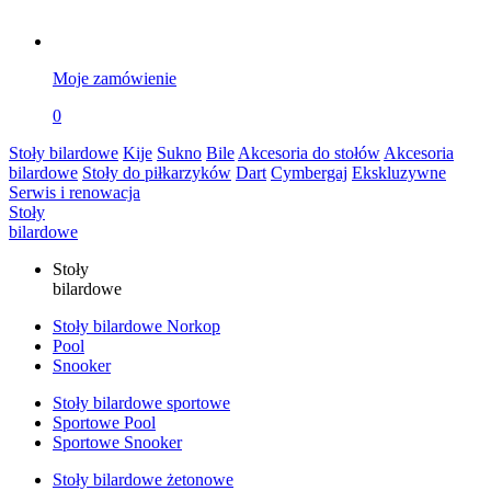
Moje zamówienie
0
Stoły bilardowe
Kije
Sukno
Bile
Akcesoria do stołów
Akcesoria
bilardowe
Stoły do piłkarzyków
Dart
Cymbergaj
Ekskluzywne
Serwis i renowacja
Stoły
bilardowe
Stoły
bilardowe
Stoły bilardowe Norkop
Pool
Snooker
Stoły bilardowe sportowe
Sportowe Pool
Sportowe Snooker
Stoły bilardowe żetonowe