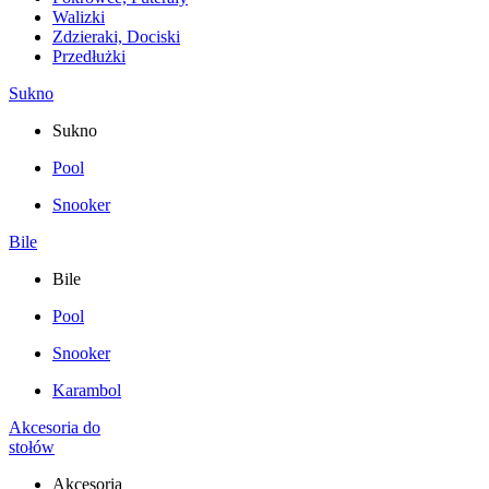
Walizki
Zdzieraki, Dociski
Przedłużki
Sukno
Sukno
Pool
Snooker
Bile
Bile
Pool
Snooker
Karambol
Akcesoria do
stołów
Akcesoria