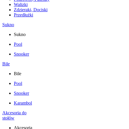
Walizki
Zdzieraki, Dociski
Przedłużki
Sukno
Sukno
Pool
Snooker
Bile
Bile
Pool
Snooker
Karambol
Akcesoria do
stołów
Akcesoria