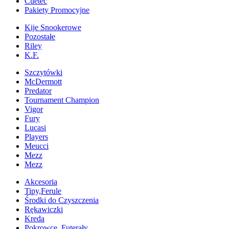
Cuetec
Pakiety Promocyjne
Kije Snookerowe
Pozostałe
Riley
K.F.
Szczytówki
McDermott
Predator
Tournament Champion
Vigor
Fury
Lucasi
Players
Meucci
Mezz
Mezz
Akcesoria
Tipy,Ferule
Środki do Czyszczenia
Rękawiczki
Kreda
Pokrowce, Futerały