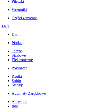
Piłeczki
Wrzutniki
Części zamienne
Dart
Dart
Piórka
Tarcze
Sizalowe
Elektroniczne
Pokrowce
Rzutki
Softip
Steeltip
Automaty Zarobkowe
Akcesoria
Inne