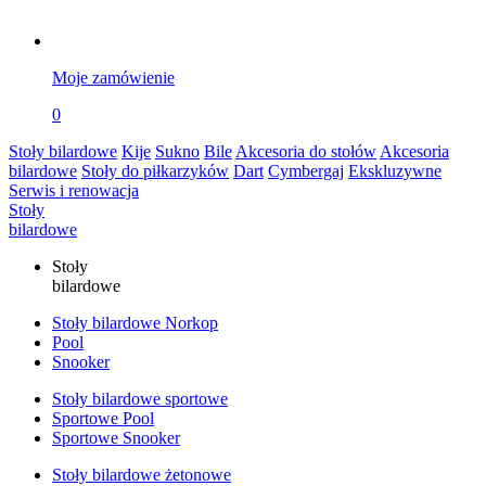
Moje zamówienie
0
Stoły bilardowe
Kije
Sukno
Bile
Akcesoria do stołów
Akcesoria
bilardowe
Stoły do piłkarzyków
Dart
Cymbergaj
Ekskluzywne
Serwis i renowacja
Stoły
bilardowe
Stoły
bilardowe
Stoły bilardowe Norkop
Pool
Snooker
Stoły bilardowe sportowe
Sportowe Pool
Sportowe Snooker
Stoły bilardowe żetonowe