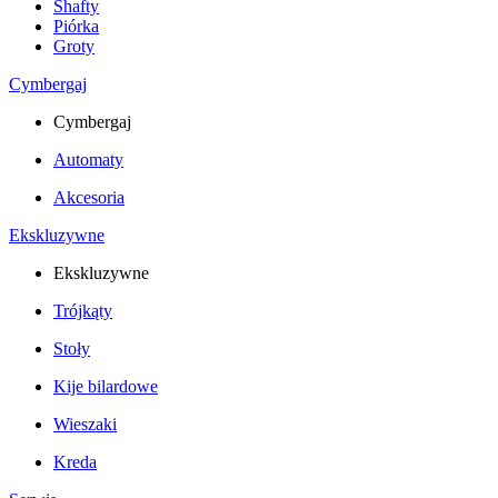
Shafty
Piórka
Groty
Cymbergaj
Cymbergaj
Automaty
Akcesoria
Ekskluzywne
Ekskluzywne
Trójkąty
Stoły
Kije bilardowe
Wieszaki
Kreda