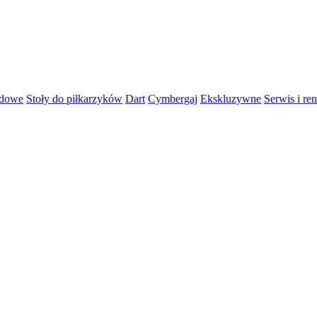
rdowe
Stoły do piłkarzyków
Dart
Cymbergaj
Ekskluzywne
Serwis i re