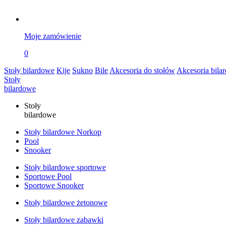
Moje zamówienie
0
Stoły bilardowe
Kije
Sukno
Bile
Akcesoria do stołów
Akcesoria bila
Stoły
bilardowe
Stoły
bilardowe
Stoły bilardowe Norkop
Pool
Snooker
Stoły bilardowe sportowe
Sportowe Pool
Sportowe Snooker
Stoły bilardowe żetonowe
Stoły bilardowe zabawki