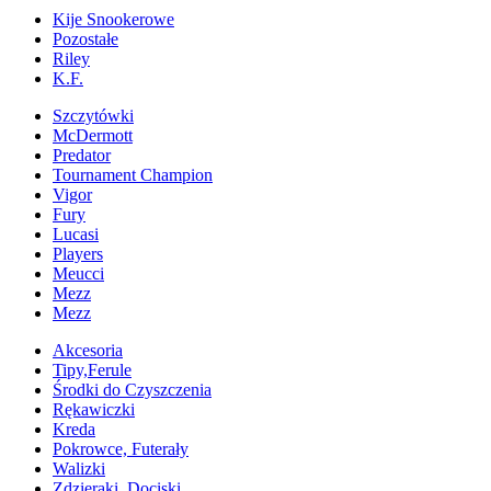
Kije Snookerowe
Pozostałe
Riley
K.F.
Szczytówki
McDermott
Predator
Tournament Champion
Vigor
Fury
Lucasi
Players
Meucci
Mezz
Mezz
Akcesoria
Tipy,Ferule
Środki do Czyszczenia
Rękawiczki
Kreda
Pokrowce, Futerały
Walizki
Zdzieraki, Dociski