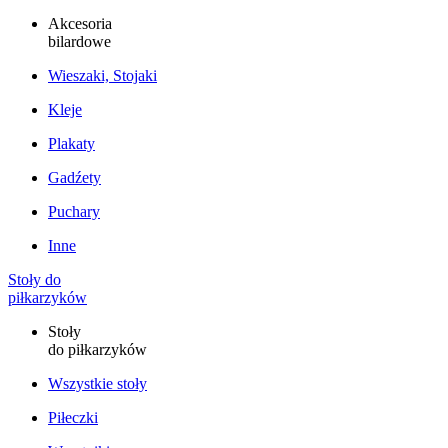
Akcesoria
bilardowe
Wieszaki, Stojaki
Kleje
Plakaty
Gadźety
Puchary
Inne
Stoły do
piłkarzyków
Stoły
do piłkarzyków
Wszystkie stoły
Piłeczki