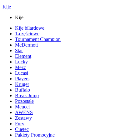
Kije
Kije
Kije bilardowe
1-częściowe
Tournament Champion
McDermott
Star
Element
Lucky
Mezz
Lucasi
Players
Kruger
Buffalo
Break Jump
Pozostałe
Meucci
AWENS
Zestawy
Fury
Cuetec
Pakiety Promocyjne