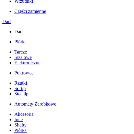
Wrzutniki
Części zamienne
Dart
Dart
Piórka
Tarcze
Sizalowe
Elektroniczne
Pokrowce
Rzutki
Softip
Steeltip
Automaty Zarobkowe
Akcesoria
Inne
Shafty
Piórka