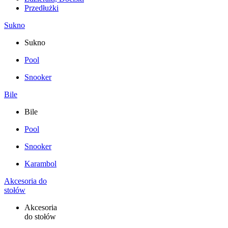
Przedłużki
Sukno
Sukno
Pool
Snooker
Bile
Bile
Pool
Snooker
Karambol
Akcesoria do
stołów
Akcesoria
do stołów