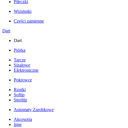
Piłeczki
Wrzutniki
Części zamienne
Dart
Dart
Piórka
Tarcze
Sizalowe
Elektroniczne
Pokrowce
Rzutki
Softip
Steeltip
Automaty Zarobkowe
Akcesoria
Inne