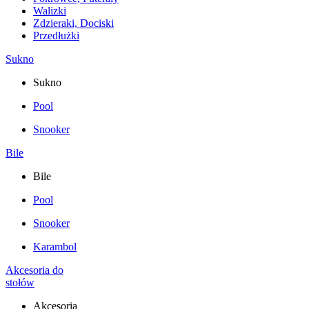
Walizki
Zdzieraki, Dociski
Przedłużki
Sukno
Sukno
Pool
Snooker
Bile
Bile
Pool
Snooker
Karambol
Akcesoria do
stołów
Akcesoria