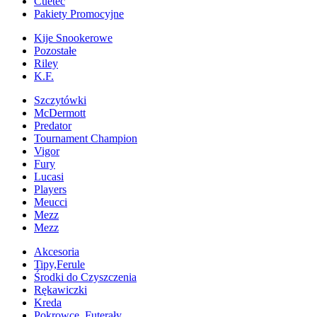
Cuetec
Pakiety Promocyjne
Kije Snookerowe
Pozostałe
Riley
K.F.
Szczytówki
McDermott
Predator
Tournament Champion
Vigor
Fury
Lucasi
Players
Meucci
Mezz
Mezz
Akcesoria
Tipy,Ferule
Środki do Czyszczenia
Rękawiczki
Kreda
Pokrowce, Futerały