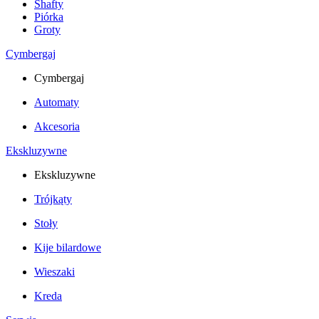
Shafty
Piórka
Groty
Cymbergaj
Cymbergaj
Automaty
Akcesoria
Ekskluzywne
Ekskluzywne
Trójkąty
Stoły
Kije bilardowe
Wieszaki
Kreda