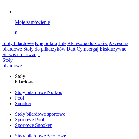
Moje zamówienie
0
Stoły bilardowe
Kije
Sukno
Bile
Akcesoria do stołów
Akcesoria
bilardowe
Stoły do piłkarzyków
Dart
Cymbergaj
Ekskluzywne
Serwis i renowacja
Stoły
bilardowe
Stoły
bilardowe
Stoły bilardowe Norkop
Pool
Snooker
Stoły bilardowe sportowe
Sportowe Pool
Sportowe Snooker
Stoły bilardowe żetonowe