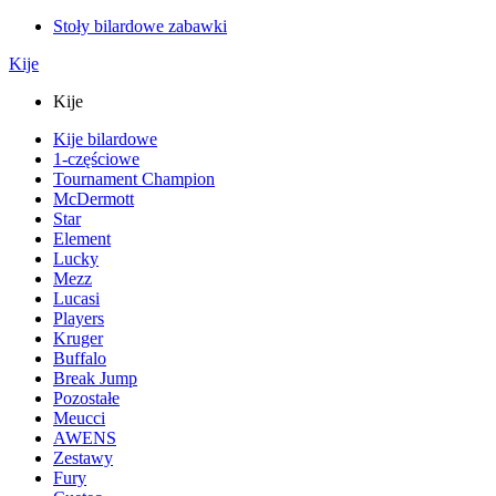
Stoły bilardowe zabawki
Kije
Kije
Kije bilardowe
1-częściowe
Tournament Champion
McDermott
Star
Element
Lucky
Mezz
Lucasi
Players
Kruger
Buffalo
Break Jump
Pozostałe
Meucci
AWENS
Zestawy
Fury