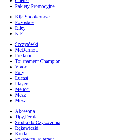
Cuetec
Pakiety Promocyjne
Kije Snookerowe
Pozostałe
Riley
K.F.
Szczytówki
McDermott
Predator
Tournament Champion
Vigor
Fury
Lucasi
Players
Meucci
Mezz
Mezz
Akcesoria
Tipy,Ferule
Środki do Czyszczenia
Rękawiczki
Kreda
Pokrowce, Futerały