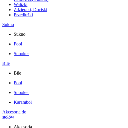
Walizki
Zdzieraki, Dociski
Przedłużki
Sukno
Sukno
Pool
Snooker
Bile
Bile
Pool
Snooker
Karambol
Akcesoria do
stołów
Akcesoria