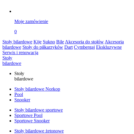
Moje zamówienie
0
Stoły bilardowe
Kije
Sukno
Bile
Akcesoria do stołów
Akcesoria
bilardowe
Stoły do piłkarzyków
Dart
Cymbergaj
Ekskluzywne
Serwis i renowacja
Stoły
bilardowe
Stoły
bilardowe
Stoły bilardowe Norkop
Pool
Snooker
Stoły bilardowe sportowe
Sportowe Pool
Sportowe Snooker
Stoły bilardowe żetonowe