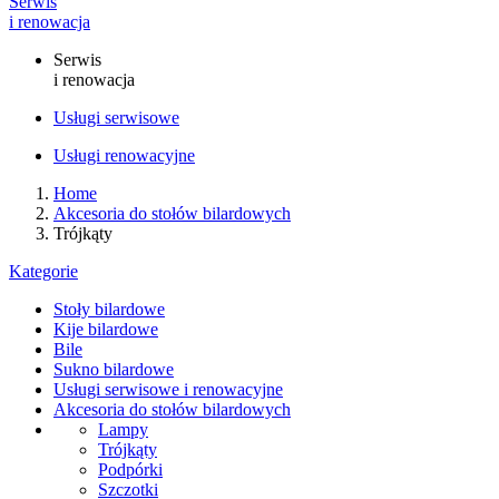
Serwis
i renowacja
Serwis
i renowacja
Usługi serwisowe
Usługi renowacyjne
Home
Akcesoria do stołów bilardowych
Trójkąty
Kategorie
Stoły bilardowe
Kije bilardowe
Bile
Sukno bilardowe
Usługi serwisowe i renowacyjne
Akcesoria do stołów bilardowych
Lampy
Trójkąty
Podpórki
Szczotki