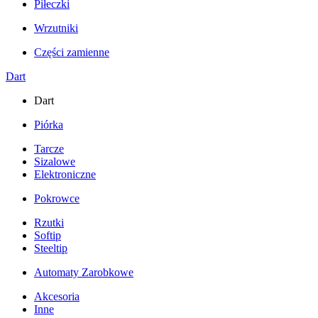
Piłeczki
Wrzutniki
Części zamienne
Dart
Dart
Piórka
Tarcze
Sizalowe
Elektroniczne
Pokrowce
Rzutki
Softip
Steeltip
Automaty Zarobkowe
Akcesoria
Inne