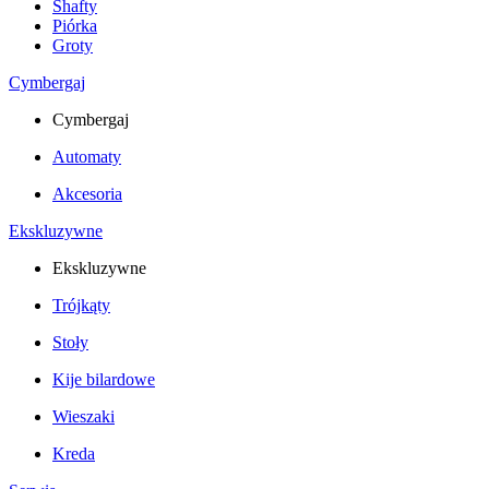
Shafty
Piórka
Groty
Cymbergaj
Cymbergaj
Automaty
Akcesoria
Ekskluzywne
Ekskluzywne
Trójkąty
Stoły
Kije bilardowe
Wieszaki
Kreda