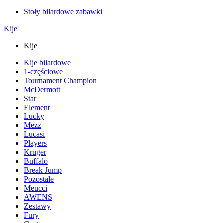
Stoły bilardowe zabawki
Kije
Kije
Kije bilardowe
1-częściowe
Tournament Champion
McDermott
Star
Element
Lucky
Mezz
Lucasi
Players
Kruger
Buffalo
Break Jump
Pozostałe
Meucci
AWENS
Zestawy
Fury