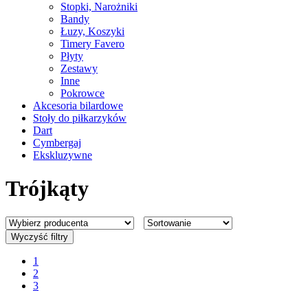
Stopki, Narożniki
Bandy
Łuzy, Koszyki
Timery Favero
Płyty
Zestawy
Inne
Pokrowce
Akcesoria bilardowe
Stoły do piłkarzyków
Dart
Cymbergaj
Ekskluzywne
Trójkąty
Wyczyść filtry
1
2
3