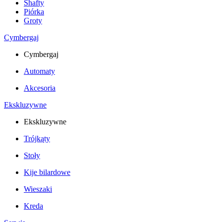
Shafty
Piórka
Groty
Cymbergaj
Cymbergaj
Automaty
Akcesoria
Ekskluzywne
Ekskluzywne
Trójkąty
Stoły
Kije bilardowe
Wieszaki
Kreda