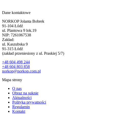
Dane kontaktowe
NORKOP Jolanta Bobrek
91-104 Łódź
ul. Plantowa 9 lok.19
NIP: 7261067538
Zakład:
ul. Kaszubska 9
91-315 Łódź
(zakład przeniesiony z ul. Praskiej 5/7)
+48 604 498 244
+48 604 803 858
norkop@norkop.com.pl
Mapa strony
O nas
Obraz na suknie
Aktualności
Polityka prywatności
Regulamin
Kontakt