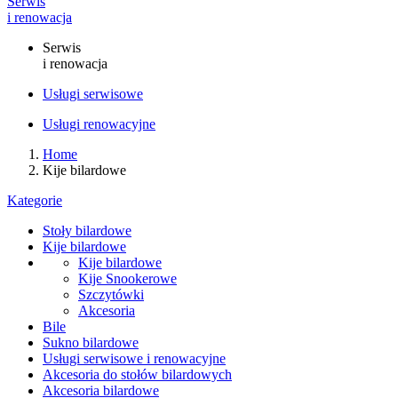
Serwis
i renowacja
Serwis
i renowacja
Usługi serwisowe
Usługi renowacyjne
Home
Kije bilardowe
Kategorie
Stoły bilardowe
Kije bilardowe
Kije bilardowe
Kije Snookerowe
Szczytówki
Akcesoria
Bile
Sukno bilardowe
Usługi serwisowe i renowacyjne
Akcesoria do stołów bilardowych
Akcesoria bilardowe