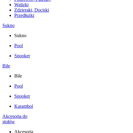
Walizki
Zdzieraki, Dociski
Przedłużki
Sukno
Sukno
Pool
Snooker
Bile
Bile
Pool
Snooker
Karambol
Akcesoria do
stołów
Akcesoria