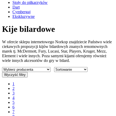
Stoły do piłkarzyków
Dart
Cymbergaj
Ekskluzywne
Kije bilardowe
W ofercie sklepu internetowego Norkop znajdziecie Państwo wiele
ciekawych propozycji kijów bilardowyh znanych renomownych
marek tj. McDermott, Fury, Lucasi, Star, Players, Kruger, Mezz,
Element i wiele innych. Poza samymi kijami oferujemy również
wiele innych akcesoriów do gry w bilard.
Wyczyść filtry
1
2
3
4
5
6
7