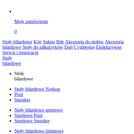
Moje zamówienie
0
Stoły bilardowe
Kije
Sukno
Bile
Akcesoria do stołów
Akcesoria
bilardowe
Stoły do piłkarzyków
Dart
Cymbergaj
Ekskluzywne
Serwis i renowacja
Stoły
bilardowe
Stoły
bilardowe
Stoły bilardowe Norkop
Pool
Snooker
Stoły bilardowe sportowe
Sportowe Pool
Sportowe Snooker
Stoły bilardowe żetonowe