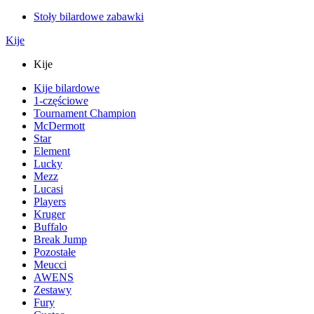
Stoły bilardowe zabawki
Kije
Kije
Kije bilardowe
1-częściowe
Tournament Champion
McDermott
Star
Element
Lucky
Mezz
Lucasi
Players
Kruger
Buffalo
Break Jump
Pozostałe
Meucci
AWENS
Zestawy
Fury