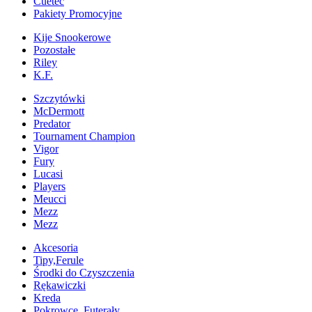
Cuetec
Pakiety Promocyjne
Kije Snookerowe
Pozostałe
Riley
K.F.
Szczytówki
McDermott
Predator
Tournament Champion
Vigor
Fury
Lucasi
Players
Meucci
Mezz
Mezz
Akcesoria
Tipy,Ferule
Środki do Czyszczenia
Rękawiczki
Kreda
Pokrowce, Futerały