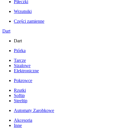
Piłeczki
Wrzutniki
Części zamienne
Dart
Dart
Piórka
Tarcze
Sizalowe
Elektroniczne
Pokrowce
Rzutki
Softip
Steeltip
Automaty Zarobkowe
Akcesoria
Inne