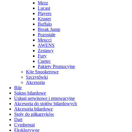
Mezz
Lucasi
Players
Kruger
Buffalo
Break Jump
Pozostałe
Meucci
AWENS
Zestawy
Fury
Cuetec
Pakiety Promocyjne
Kije Snookerowe
Szczytówki
Akcesoria
Bile
Sukno bilardowe
Usługi serwisowe i renowacyjne
Akcesoria do stołów bilardowych
Akcesoria bilardowe
Stoły do piłkarzyków
Dart
Cymbergaj
Ekskluzywne