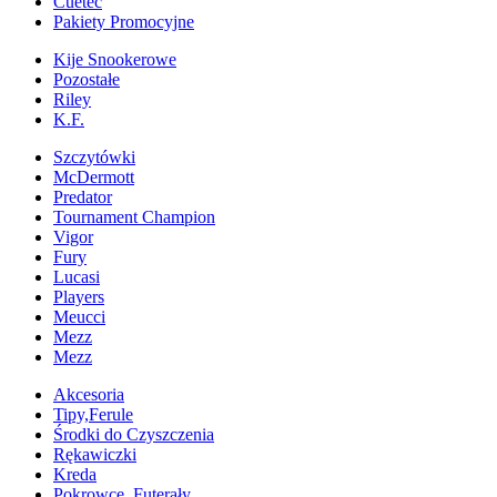
Cuetec
Pakiety Promocyjne
Kije Snookerowe
Pozostałe
Riley
K.F.
Szczytówki
McDermott
Predator
Tournament Champion
Vigor
Fury
Lucasi
Players
Meucci
Mezz
Mezz
Akcesoria
Tipy,Ferule
Środki do Czyszczenia
Rękawiczki
Kreda
Pokrowce, Futerały