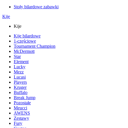
Stoły bilardowe zabawki
Kije
Kije
Kije bilardowe
1-częściowe
Tournament Champion
McDermott
Star
Element
Lucky
Mezz
Lucasi
Players
Kruger
Buffalo
Break Jump
Pozostałe
Meucci
AWENS
Zestawy
Fury