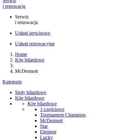
Serwis
i renowacja
Serwis
i renowacja
Usługi serwisowe
Usługi renowacyjne
Home
Kije bilardowe
McDermott
Kategorie
Stoły bilardowe
Kije bilardowe
Kije bilardowe
1-częściowe
Tournament Champion
McDermott
Star
Element
Lucky