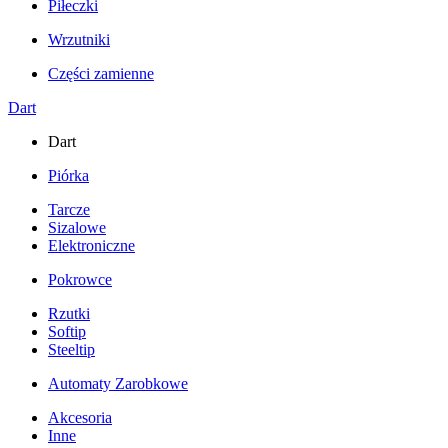
Piłeczki
Wrzutniki
Części zamienne
Dart
Dart
Piórka
Tarcze
Sizalowe
Elektroniczne
Pokrowce
Rzutki
Softip
Steeltip
Automaty Zarobkowe
Akcesoria
Inne