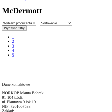
McDermott
Wyczyść filtry
1
2
3
4
5
Dane kontaktowe
NORKOP Jolanta Bobrek
91-104 Łódź
ul. Plantowa 9 lok.19
NIP: 7261067538
Zakład: