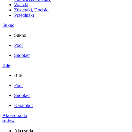
Walizki
Zdzieraki, Dociski
Przedłużki
Sukno
Sukno
Pool
Snooker
Bile
Bile
Pool
Snooker
Karambol
Akcesoria do
stołów
Akcesoria