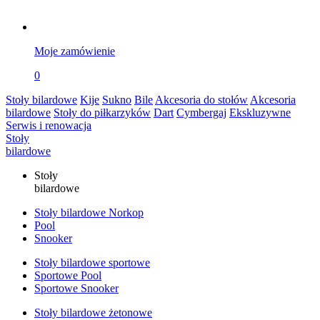
Moje zamówienie
0
Stoły bilardowe
Kije
Sukno
Bile
Akcesoria do stołów
Akcesoria
bilardowe
Stoły do piłkarzyków
Dart
Cymbergaj
Ekskluzywne
Serwis i renowacja
Stoły
bilardowe
Stoły
bilardowe
Stoły bilardowe Norkop
Pool
Snooker
Stoły bilardowe sportowe
Sportowe Pool
Sportowe Snooker
Stoły bilardowe żetonowe