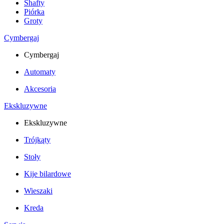
Shafty
Piórka
Groty
Cymbergaj
Cymbergaj
Automaty
Akcesoria
Ekskluzywne
Ekskluzywne
Trójkąty
Stoły
Kije bilardowe
Wieszaki
Kreda