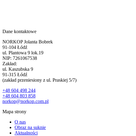
Dane kontaktowe
NORKOP Jolanta Bobrek
91-104 Łódź
ul. Plantowa 9 lok.19
NIP: 7261067538
Zakład:
ul. Kaszubska 9
91-315 Łódź
(zakład przeniesiony z ul. Praskiej 5/7)
+48 604 498 244
+48 604 803 858
norkop@norkop.com.pl
Mapa strony
O nas
Obraz na suknie
Aktualności