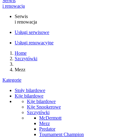
Serwis
i renowacja
Serwis
i renowacja
Usługi serwisowe
Usługi renowacyjne
Home
Szczytówki
Mezz
Kategorie
Stoły bilardowe
Kije bilardowe
Kije bilardowe
Kije Snookerowe
Szczytówki
McDermott
Mezz
Predator
Tournament Champion