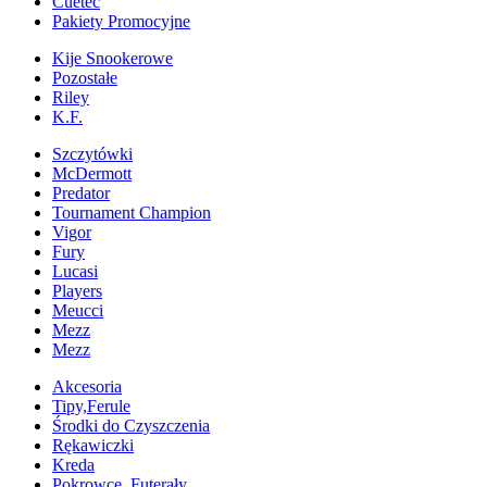
Cuetec
Pakiety Promocyjne
Kije Snookerowe
Pozostałe
Riley
K.F.
Szczytówki
McDermott
Predator
Tournament Champion
Vigor
Fury
Lucasi
Players
Meucci
Mezz
Mezz
Akcesoria
Tipy,Ferule
Środki do Czyszczenia
Rękawiczki
Kreda
Pokrowce, Futerały