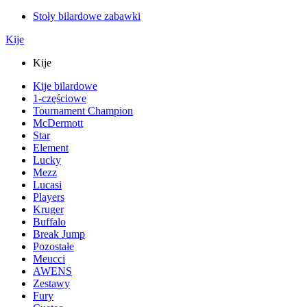
Stoły bilardowe zabawki
Kije
Kije
Kije bilardowe
1-częściowe
Tournament Champion
McDermott
Star
Element
Lucky
Mezz
Lucasi
Players
Kruger
Buffalo
Break Jump
Pozostałe
Meucci
AWENS
Zestawy
Fury