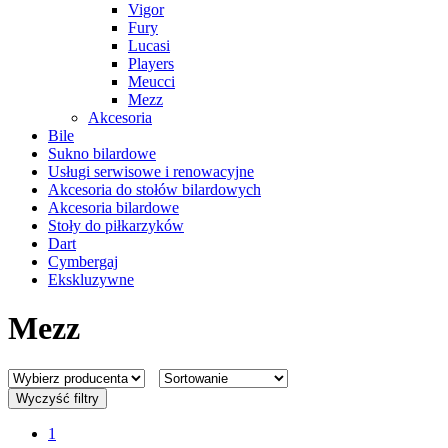
Vigor
Fury
Lucasi
Players
Meucci
Mezz
Akcesoria
Bile
Sukno bilardowe
Usługi serwisowe i renowacyjne
Akcesoria do stołów bilardowych
Akcesoria bilardowe
Stoły do piłkarzyków
Dart
Cymbergaj
Ekskluzywne
Mezz
Wyczyść filtry
1