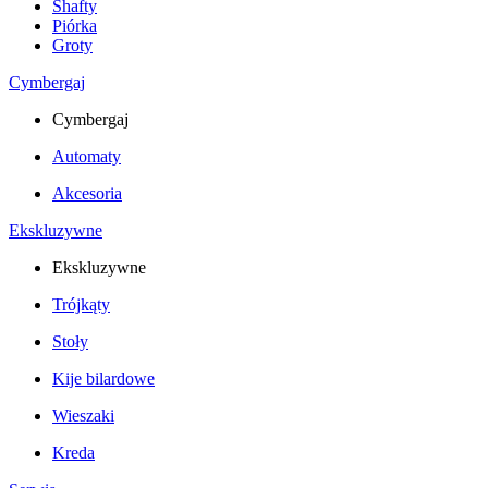
Shafty
Piórka
Groty
Cymbergaj
Cymbergaj
Automaty
Akcesoria
Ekskluzywne
Ekskluzywne
Trójkąty
Stoły
Kije bilardowe
Wieszaki
Kreda