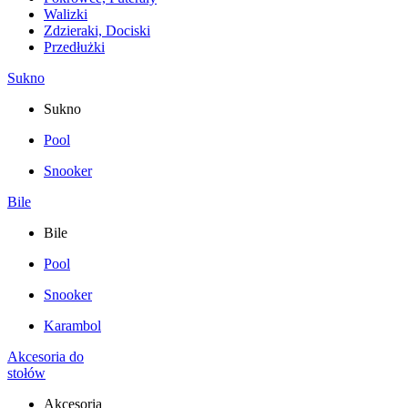
Walizki
Zdzieraki, Dociski
Przedłużki
Sukno
Sukno
Pool
Snooker
Bile
Bile
Pool
Snooker
Karambol
Akcesoria do
stołów
Akcesoria