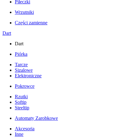
Piłeczki
Wrzutniki
Części zamienne
Dart
Dart
Piórka
Tarcze
Sizalowe
Elektroniczne
Pokrowce
Rzutki
Softip
Steeltip
Automaty Zarobkowe
Akcesoria
Inne