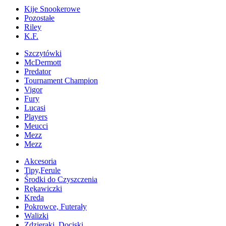
Kije Snookerowe
Pozostałe
Riley
K.F.
Szczytówki
McDermott
Predator
Tournament Champion
Vigor
Fury
Lucasi
Players
Meucci
Mezz
Mezz
Akcesoria
Tipy,Ferule
Środki do Czyszczenia
Rękawiczki
Kreda
Pokrowce, Futerały
Walizki
Zdzieraki, Dociski