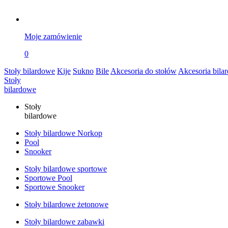
Moje zamówienie
0
Stoły bilardowe
Kije
Sukno
Bile
Akcesoria do stołów
Akcesoria bila
Stoły
bilardowe
Stoły
bilardowe
Stoły bilardowe Norkop
Pool
Snooker
Stoły bilardowe sportowe
Sportowe Pool
Sportowe Snooker
Stoły bilardowe żetonowe
Stoły bilardowe zabawki