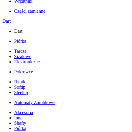
Wrzutniki
Części zamienne
Dart
Dart
Piórka
Tarcze
Sizalowe
Elektroniczne
Pokrowce
Rzutki
Softip
Steeltip
Automaty Zarobkowe
Akcesoria
Inne
Shafty
Piórka