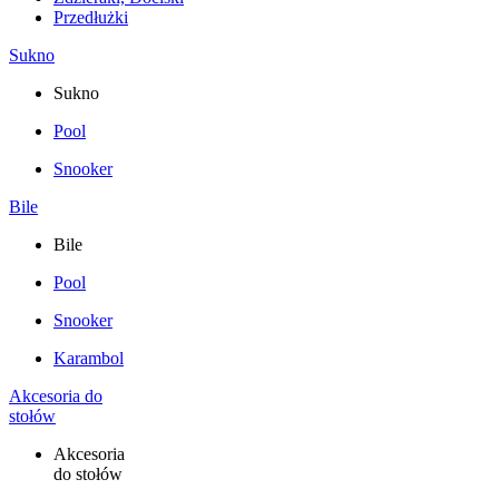
Przedłużki
Sukno
Sukno
Pool
Snooker
Bile
Bile
Pool
Snooker
Karambol
Akcesoria do
stołów
Akcesoria
do stołów