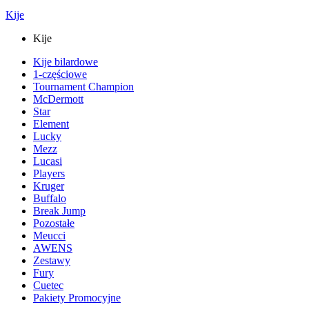
Kije
Kije
Kije bilardowe
1-częściowe
Tournament Champion
McDermott
Star
Element
Lucky
Mezz
Lucasi
Players
Kruger
Buffalo
Break Jump
Pozostałe
Meucci
AWENS
Zestawy
Fury
Cuetec
Pakiety Promocyjne