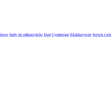
rdowe
Stoły do piłkarzyków
Dart
Cymbergaj
Ekskluzywne
Serwis i re