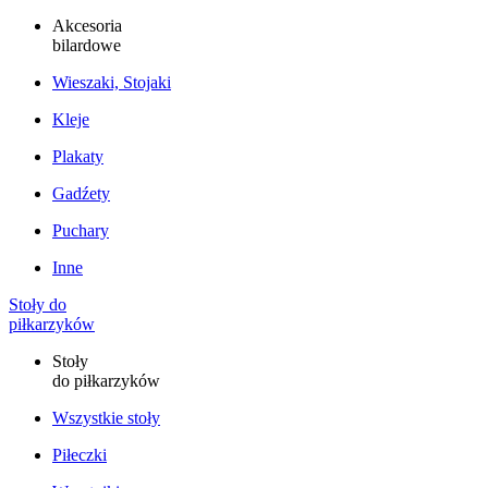
Akcesoria
bilardowe
Wieszaki, Stojaki
Kleje
Plakaty
Gadźety
Puchary
Inne
Stoły do
piłkarzyków
Stoły
do piłkarzyków
Wszystkie stoły
Piłeczki