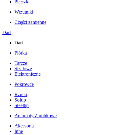
Piłeczki
Wrzutniki
Części zamienne
Dart
Dart
Piórka
Tarcze
Sizalowe
Elektroniczne
Pokrowce
Rzutki
Softip
Steeltip
Automaty Zarobkowe
Akcesoria
Inne