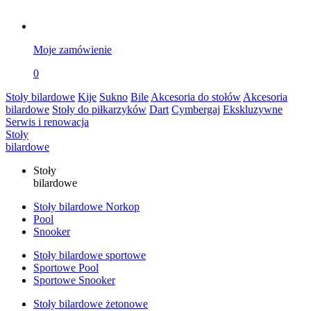
Moje zamówienie
0
Stoły bilardowe
Kije
Sukno
Bile
Akcesoria do stołów
Akcesoria
bilardowe
Stoły do piłkarzyków
Dart
Cymbergaj
Ekskluzywne
Serwis i renowacja
Stoły
bilardowe
Stoły
bilardowe
Stoły bilardowe Norkop
Pool
Snooker
Stoły bilardowe sportowe
Sportowe Pool
Sportowe Snooker
Stoły bilardowe żetonowe