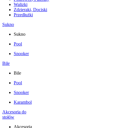
Walizki
Zdzieraki, Dociski
Przedłużki
Sukno
Sukno
Pool
Snooker
Bile
Bile
Pool
Snooker
Karambol
Akcesoria do
stołów
Akcesoria