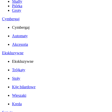
Shafty
Piórka
Groty
Cymbergaj
Cymbergaj
Automaty
Akcesoria
Ekskluzywne
Ekskluzywne
Trójkąty
Stoły
Kije bilardowe
Wieszaki
Kreda