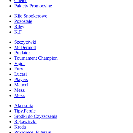
Cuetec
Pakiety Promocyjne
Kije Snookerowe
Pozostałe
Riley
K.F.
Szczytówki
McDermott
Predator
Tournament Champion
Vigor
Fury
Lucasi
Players
Meucci
Mezz
Mezz
Akcesoria
Tipy,Ferule
Środki do Czyszczenia
Rękawiczki
Kreda
Pokrowce, Futerały