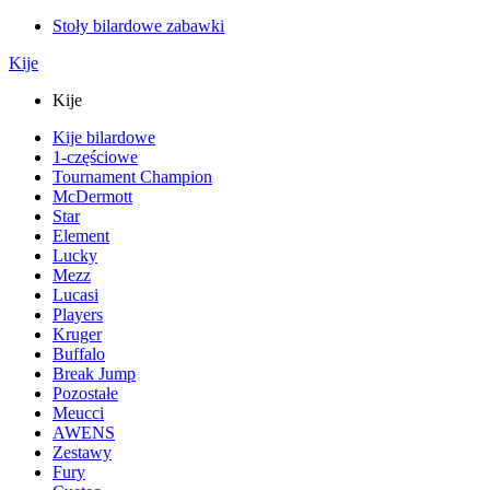
Stoły bilardowe zabawki
Kije
Kije
Kije bilardowe
1-częściowe
Tournament Champion
McDermott
Star
Element
Lucky
Mezz
Lucasi
Players
Kruger
Buffalo
Break Jump
Pozostałe
Meucci
AWENS
Zestawy
Fury