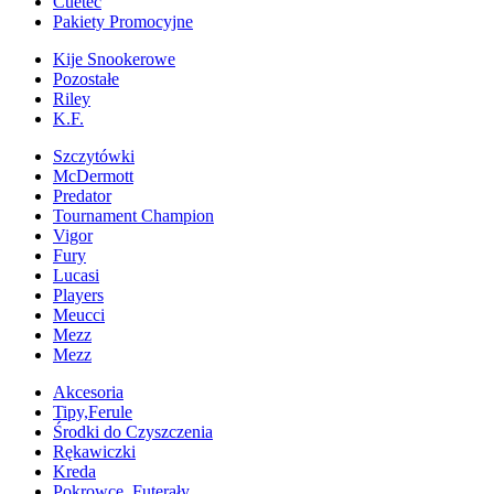
Cuetec
Pakiety Promocyjne
Kije Snookerowe
Pozostałe
Riley
K.F.
Szczytówki
McDermott
Predator
Tournament Champion
Vigor
Fury
Lucasi
Players
Meucci
Mezz
Mezz
Akcesoria
Tipy,Ferule
Środki do Czyszczenia
Rękawiczki
Kreda
Pokrowce, Futerały