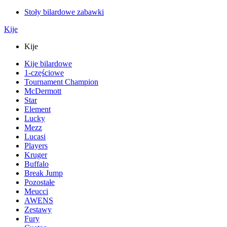
Stoły bilardowe zabawki
Kije
Kije
Kije bilardowe
1-częściowe
Tournament Champion
McDermott
Star
Element
Lucky
Mezz
Lucasi
Players
Kruger
Buffalo
Break Jump
Pozostałe
Meucci
AWENS
Zestawy
Fury