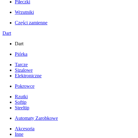
Piłeczki
Wrzutniki
Części zamienne
Dart
Dart
Piórka
Tarcze
Sizalowe
Elektroniczne
Pokrowce
Rzutki
Softip
Steeltip
Automaty Zarobkowe
Akcesoria
Inne