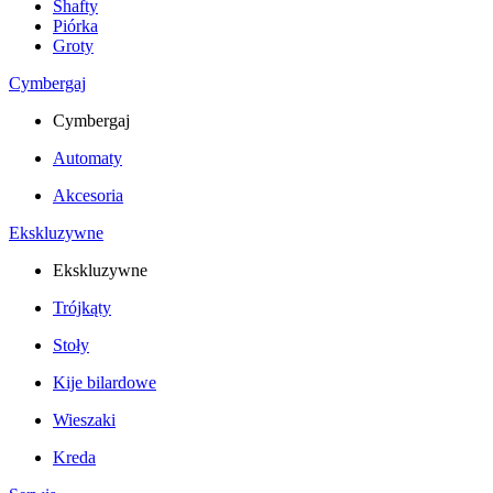
Shafty
Piórka
Groty
Cymbergaj
Cymbergaj
Automaty
Akcesoria
Ekskluzywne
Ekskluzywne
Trójkąty
Stoły
Kije bilardowe
Wieszaki
Kreda