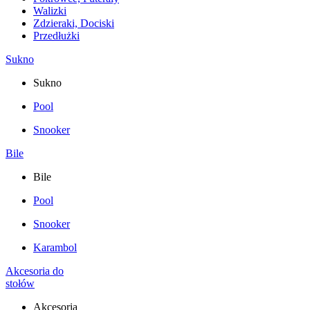
Walizki
Zdzieraki, Dociski
Przedłużki
Sukno
Sukno
Pool
Snooker
Bile
Bile
Pool
Snooker
Karambol
Akcesoria do
stołów
Akcesoria