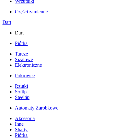
Wrzutniki
Części zamienne
Dart
Dart
Piórka
Tarcze
Sizalowe
Elektroniczne
Pokrowce
Rzutki
Softip
Steeltip
Automaty Zarobkowe
Akcesoria
Inne
Shafty
Piórka