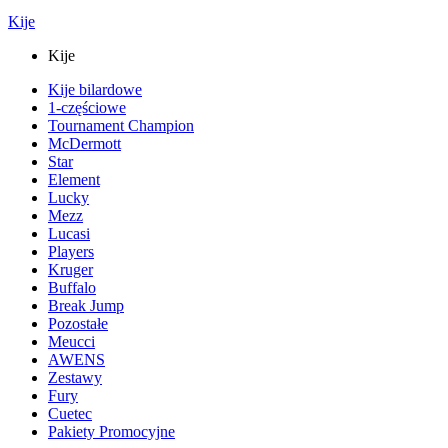
Kije
Kije
Kije bilardowe
1-częściowe
Tournament Champion
McDermott
Star
Element
Lucky
Mezz
Lucasi
Players
Kruger
Buffalo
Break Jump
Pozostałe
Meucci
AWENS
Zestawy
Fury
Cuetec
Pakiety Promocyjne