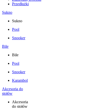
Przedłużki
Sukno
Sukno
Pool
Snooker
Bile
Bile
Pool
Snooker
Karambol
Akcesoria do
stołów
Akcesoria
do stołów