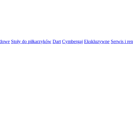
rdowe
Stoły do piłkarzyków
Dart
Cymbergaj
Ekskluzywne
Serwis i re