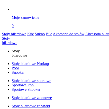
Moje zamówienie
0
Stoły bilardowe
Kije
Sukno
Bile
Akcesoria do stołów
Akcesoria bila
Stoły
bilardowe
Stoły
bilardowe
Stoły bilardowe Norkop
Pool
Snooker
Stoły bilardowe sportowe
Sportowe Pool
Sportowe Snooker
Stoły bilardowe żetonowe
Stoły bilardowe zabawki