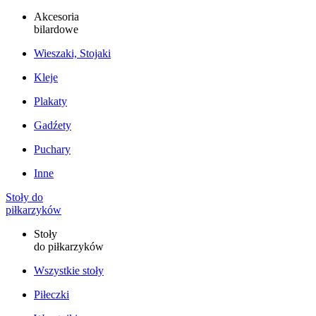
Akcesoria
bilardowe
Wieszaki, Stojaki
Kleje
Plakaty
Gadźety
Puchary
Inne
Stoły do
piłkarzyków
Stoły
do piłkarzyków
Wszystkie stoły
Piłeczki