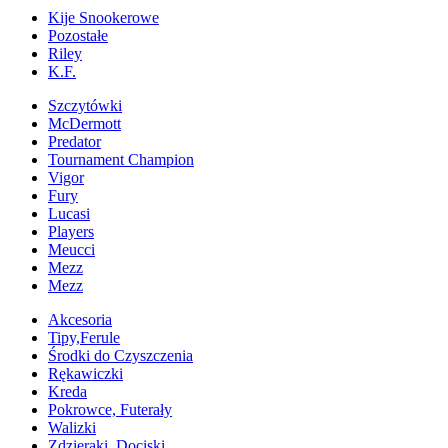
Kije Snookerowe
Pozostałe
Riley
K.F.
Szczytówki
McDermott
Predator
Tournament Champion
Vigor
Fury
Lucasi
Players
Meucci
Mezz
Mezz
Akcesoria
Tipy,Ferule
Środki do Czyszczenia
Rękawiczki
Kreda
Pokrowce, Futerały
Walizki
Zdzieraki, Dociski