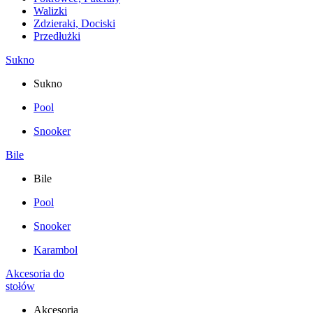
Walizki
Zdzieraki, Dociski
Przedłużki
Sukno
Sukno
Pool
Snooker
Bile
Bile
Pool
Snooker
Karambol
Akcesoria do
stołów
Akcesoria