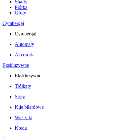
Shafty
Piórka
Groty
Cymbergaj
Cymbergaj
Automaty
Akcesoria
Ekskluzywne
Ekskluzywne
Trójkąty
Stoły
Kije bilardowe
Wieszaki
Kreda