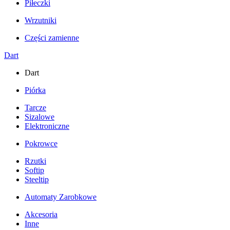
Piłeczki
Wrzutniki
Części zamienne
Dart
Dart
Piórka
Tarcze
Sizalowe
Elektroniczne
Pokrowce
Rzutki
Softip
Steeltip
Automaty Zarobkowe
Akcesoria
Inne