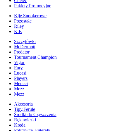
Cuetec
Pakiety Promocyjne
Kije Snookerowe
Pozostałe
Riley
K.F.
Szczytówki
McDermott
Predator
Tournament Champion
Vigor
Fury
Lucasi
Players
Meucci
Mezz
Mezz
Akcesoria
Tipy,Ferule
Środki do Czyszczenia
Rękawiczki
Kreda
Pokrowce, Futerały