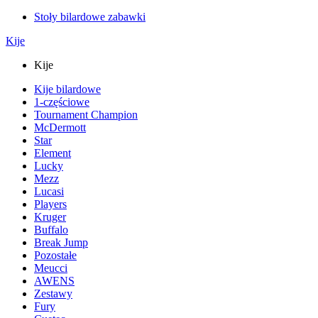
Stoły bilardowe zabawki
Kije
Kije
Kije bilardowe
1-częściowe
Tournament Champion
McDermott
Star
Element
Lucky
Mezz
Lucasi
Players
Kruger
Buffalo
Break Jump
Pozostałe
Meucci
AWENS
Zestawy
Fury