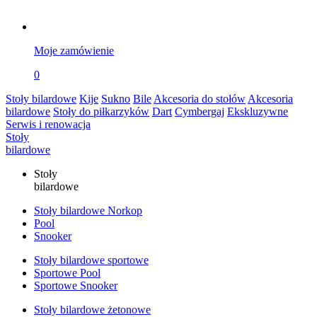
Moje zamówienie
0
Stoły bilardowe
Kije
Sukno
Bile
Akcesoria do stołów
Akcesoria
bilardowe
Stoły do piłkarzyków
Dart
Cymbergaj
Ekskluzywne
Serwis i renowacja
Stoły
bilardowe
Stoły
bilardowe
Stoły bilardowe Norkop
Pool
Snooker
Stoły bilardowe sportowe
Sportowe Pool
Sportowe Snooker
Stoły bilardowe żetonowe