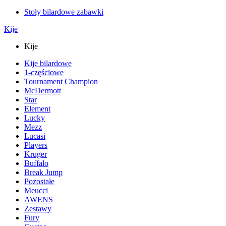
Stoły bilardowe zabawki
Kije
Kije
Kije bilardowe
1-częściowe
Tournament Champion
McDermott
Star
Element
Lucky
Mezz
Lucasi
Players
Kruger
Buffalo
Break Jump
Pozostałe
Meucci
AWENS
Zestawy
Fury