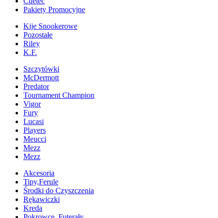
Cuetec
Pakiety Promocyjne
Kije Snookerowe
Pozostałe
Riley
K.F.
Szczytówki
McDermott
Predator
Tournament Champion
Vigor
Fury
Lucasi
Players
Meucci
Mezz
Mezz
Akcesoria
Tipy,Ferule
Środki do Czyszczenia
Rękawiczki
Kreda
Pokrowce, Futerały