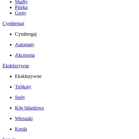
Shafty
Piórka
Groty
Cymbergaj
Cymbergaj
Automaty
Akcesoria
Ekskluzywne
Ekskluzywne
Trójkąty
Stoły
Kije bilardowe
Wieszaki
Kreda