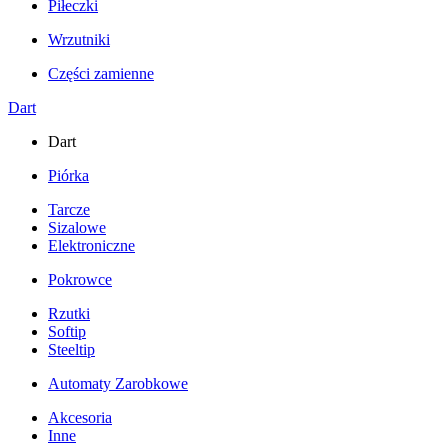
Piłeczki
Wrzutniki
Części zamienne
Dart
Dart
Piórka
Tarcze
Sizalowe
Elektroniczne
Pokrowce
Rzutki
Softip
Steeltip
Automaty Zarobkowe
Akcesoria
Inne