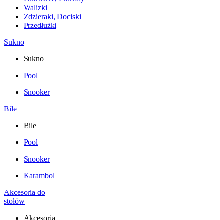
Walizki
Zdzieraki, Dociski
Przedłużki
Sukno
Sukno
Pool
Snooker
Bile
Bile
Pool
Snooker
Karambol
Akcesoria do
stołów
Akcesoria