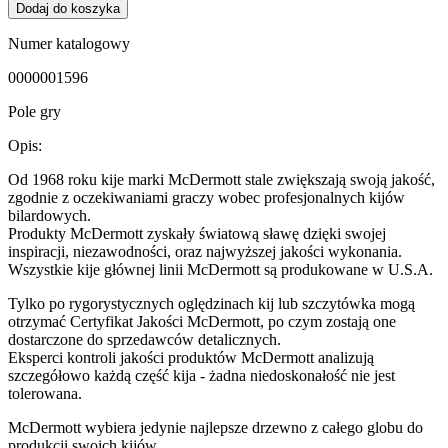
Dodaj do koszyka
Numer katalogowy
0000001596
Pole gry
Opis:
Od 1968 roku kije marki McDermott stale zwiększają swoją jakość,
zgodnie z oczekiwaniami graczy wobec profesjonalnych kijów
bilardowych.
Produkty McDermott zyskały światową sławę dzięki swojej
inspiracji, niezawodności, oraz najwyższej jakości wykonania.
Wszystkie kije głównej linii McDermott są produkowane w U.S.A.
Tylko po rygorystycznych oględzinach kij lub szczytówka mogą
otrzymać Certyfikat Jakości McDermott, po czym zostają one
dostarczone do sprzedawców detalicznych.
Eksperci kontroli jakości produktów McDermott analizują
szczegółowo każdą część kija - żadna niedoskonałość nie jest
tolerowana.
McDermott wybiera jedynie najlepsze drzewno z całego globu do
produkcji swoich kijów.