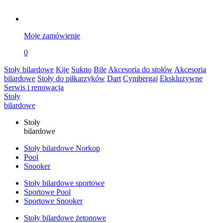
Moje zamówienie
0
Stoły bilardowe
Kije
Sukno
Bile
Akcesoria do stołów
Akcesoria
bilardowe
Stoły do piłkarzyków
Dart
Cymbergaj
Ekskluzywne
Serwis i renowacja
Stoły
bilardowe
Stoły
bilardowe
Stoły bilardowe Norkop
Pool
Snooker
Stoły bilardowe sportowe
Sportowe Pool
Sportowe Snooker
Stoły bilardowe żetonowe