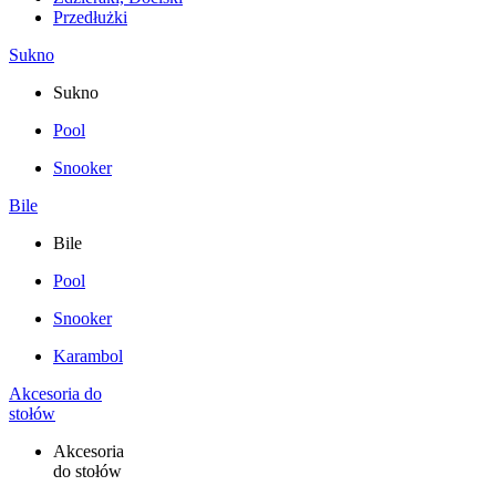
Przedłużki
Sukno
Sukno
Pool
Snooker
Bile
Bile
Pool
Snooker
Karambol
Akcesoria do
stołów
Akcesoria
do stołów