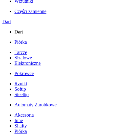
Wrzutniki
Części zamienne
Dart
Dart
Piórka
Tarcze
Sizalowe
Elektroniczne
Pokrowce
Rzutki
Softip
Steeltip
Automaty Zarobkowe
Akcesoria
Inne
Shafty
Piórka