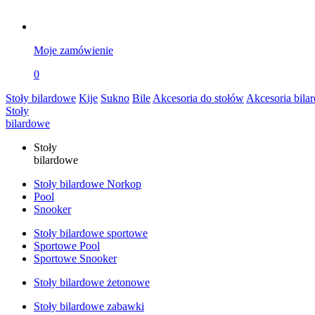
Moje zamówienie
0
Stoły bilardowe
Kije
Sukno
Bile
Akcesoria do stołów
Akcesoria bila
Stoły
bilardowe
Stoły
bilardowe
Stoły bilardowe Norkop
Pool
Snooker
Stoły bilardowe sportowe
Sportowe Pool
Sportowe Snooker
Stoły bilardowe żetonowe
Stoły bilardowe zabawki