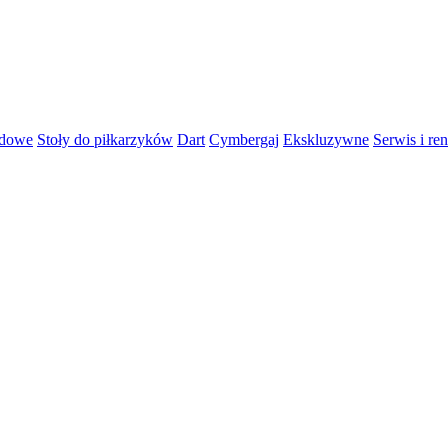
rdowe
Stoły do piłkarzyków
Dart
Cymbergaj
Ekskluzywne
Serwis i re