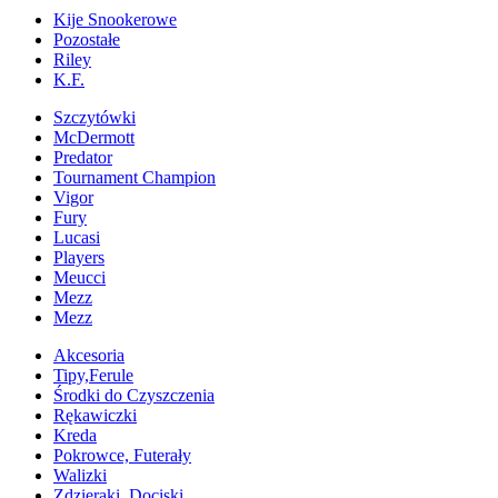
Kije Snookerowe
Pozostałe
Riley
K.F.
Szczytówki
McDermott
Predator
Tournament Champion
Vigor
Fury
Lucasi
Players
Meucci
Mezz
Mezz
Akcesoria
Tipy,Ferule
Środki do Czyszczenia
Rękawiczki
Kreda
Pokrowce, Futerały
Walizki
Zdzieraki, Dociski