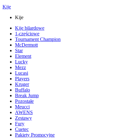
Kije
Kije
Kije bilardowe
1-częściowe
Tournament Champion
McDermott
Star
Element
Lucky
Mezz
Lucasi
Players
Kruger
Buffalo
Break Jump
Pozostałe
Meucci
AWENS
Zestawy
Fury
Cuetec
Pakiety Promocyjne