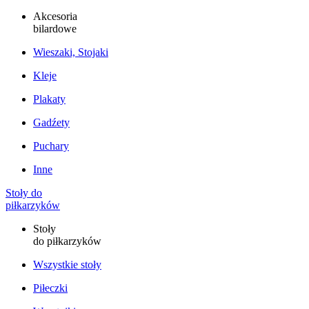
Akcesoria
bilardowe
Wieszaki, Stojaki
Kleje
Plakaty
Gadźety
Puchary
Inne
Stoły do
piłkarzyków
Stoły
do piłkarzyków
Wszystkie stoły
Piłeczki