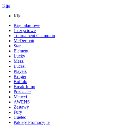
Kije
Kije
Kije bilardowe
1-częściowe
Tournament Champion
McDermott
Star
Element
Lucky
Mezz
Lucasi
Players
Kruger
Buffalo
Break Jump
Pozostałe
Meucci
AWENS
Zestawy
Fury
Cuetec
Pakiety Promocyjne