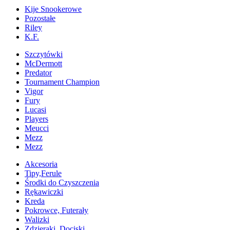
Kije Snookerowe
Pozostałe
Riley
K.F.
Szczytówki
McDermott
Predator
Tournament Champion
Vigor
Fury
Lucasi
Players
Meucci
Mezz
Mezz
Akcesoria
Tipy,Ferule
Środki do Czyszczenia
Rękawiczki
Kreda
Pokrowce, Futerały
Walizki
Zdzieraki, Dociski