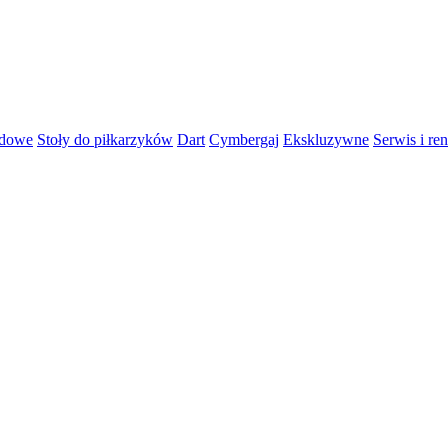
rdowe
Stoły do piłkarzyków
Dart
Cymbergaj
Ekskluzywne
Serwis i re