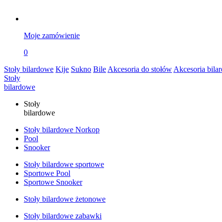
Moje zamówienie
0
Stoły bilardowe
Kije
Sukno
Bile
Akcesoria do stołów
Akcesoria bila
Stoły
bilardowe
Stoły
bilardowe
Stoły bilardowe Norkop
Pool
Snooker
Stoły bilardowe sportowe
Sportowe Pool
Sportowe Snooker
Stoły bilardowe żetonowe
Stoły bilardowe zabawki