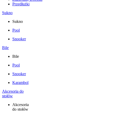
Przedłużki
Sukno
Sukno
Pool
Snooker
Bile
Bile
Pool
Snooker
Karambol
Akcesoria do
stołów
Akcesoria
do stołów