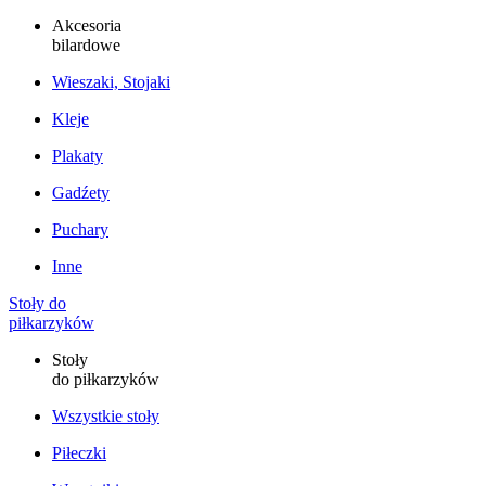
Akcesoria
bilardowe
Wieszaki, Stojaki
Kleje
Plakaty
Gadźety
Puchary
Inne
Stoły do
piłkarzyków
Stoły
do piłkarzyków
Wszystkie stoły
Piłeczki