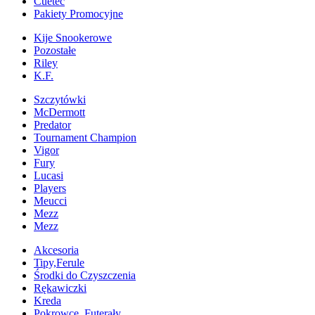
Cuetec
Pakiety Promocyjne
Kije Snookerowe
Pozostałe
Riley
K.F.
Szczytówki
McDermott
Predator
Tournament Champion
Vigor
Fury
Lucasi
Players
Meucci
Mezz
Mezz
Akcesoria
Tipy,Ferule
Środki do Czyszczenia
Rękawiczki
Kreda
Pokrowce, Futerały