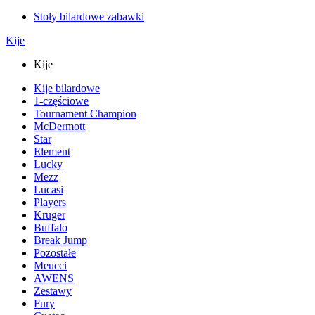
Stoły bilardowe zabawki
Kije
Kije
Kije bilardowe
1-częściowe
Tournament Champion
McDermott
Star
Element
Lucky
Mezz
Lucasi
Players
Kruger
Buffalo
Break Jump
Pozostałe
Meucci
AWENS
Zestawy
Fury