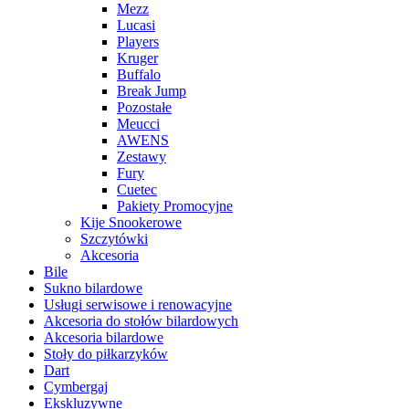
Mezz
Lucasi
Players
Kruger
Buffalo
Break Jump
Pozostałe
Meucci
AWENS
Zestawy
Fury
Cuetec
Pakiety Promocyjne
Kije Snookerowe
Szczytówki
Akcesoria
Bile
Sukno bilardowe
Usługi serwisowe i renowacyjne
Akcesoria do stołów bilardowych
Akcesoria bilardowe
Stoły do piłkarzyków
Dart
Cymbergaj
Ekskluzywne