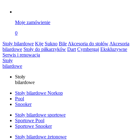
Moje zamówienie
0
Stoły bilardowe
Kije
Sukno
Bile
Akcesoria do stołów
Akcesoria
bilardowe
Stoły do piłkarzyków
Dart
Cymbergaj
Ekskluzywne
Serwis i renowacja
Stoły
bilardowe
Stoły
bilardowe
Stoły bilardowe Norkop
Pool
Snooker
Stoły bilardowe sportowe
Sportowe Pool
Sportowe Snooker
Stoły bilardowe żetonowe