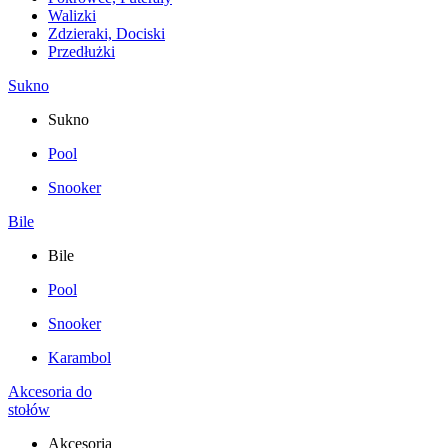
Walizki
Zdzieraki, Dociski
Przedłużki
Sukno
Sukno
Pool
Snooker
Bile
Bile
Pool
Snooker
Karambol
Akcesoria do
stołów
Akcesoria