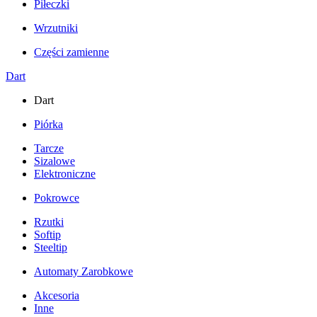
Piłeczki
Wrzutniki
Części zamienne
Dart
Dart
Piórka
Tarcze
Sizalowe
Elektroniczne
Pokrowce
Rzutki
Softip
Steeltip
Automaty Zarobkowe
Akcesoria
Inne