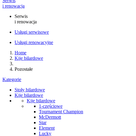
Serwis
i renowacja
Serwis
i renowacja
Usługi serwisowe
Usługi renowacyjne
Home
Kije bilardowe
Pozostałe
Kategorie
Stoły bilardowe
Kije bilardowe
Kije bilardowe
1-częściowe
Tournament Champion
McDermott
Star
Element
Lucky