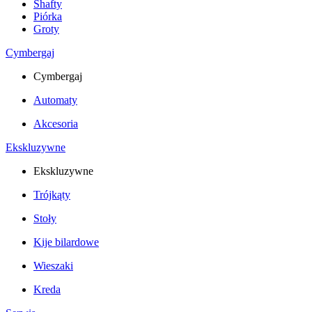
Shafty
Piórka
Groty
Cymbergaj
Cymbergaj
Automaty
Akcesoria
Ekskluzywne
Ekskluzywne
Trójkąty
Stoły
Kije bilardowe
Wieszaki
Kreda