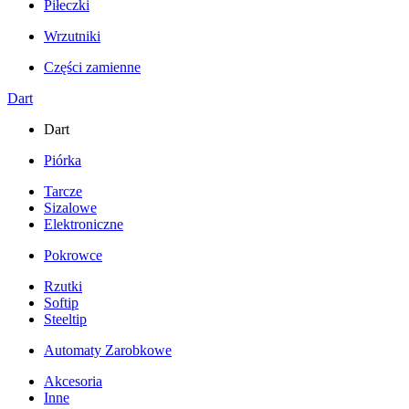
Piłeczki
Wrzutniki
Części zamienne
Dart
Dart
Piórka
Tarcze
Sizalowe
Elektroniczne
Pokrowce
Rzutki
Softip
Steeltip
Automaty Zarobkowe
Akcesoria
Inne