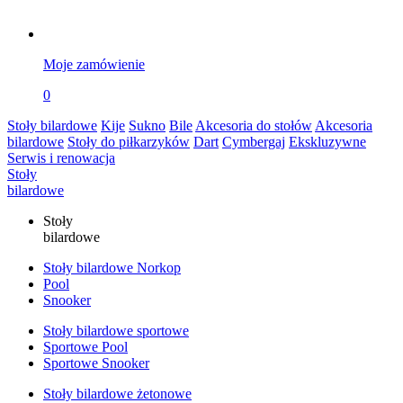
Moje zamówienie
0
Stoły bilardowe
Kije
Sukno
Bile
Akcesoria do stołów
Akcesoria
bilardowe
Stoły do piłkarzyków
Dart
Cymbergaj
Ekskluzywne
Serwis i renowacja
Stoły
bilardowe
Stoły
bilardowe
Stoły bilardowe Norkop
Pool
Snooker
Stoły bilardowe sportowe
Sportowe Pool
Sportowe Snooker
Stoły bilardowe żetonowe