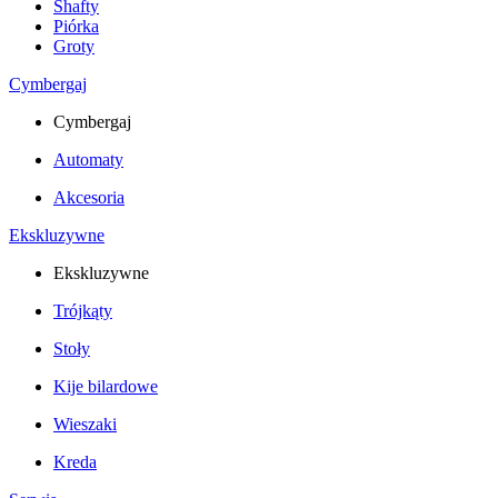
Shafty
Piórka
Groty
Cymbergaj
Cymbergaj
Automaty
Akcesoria
Ekskluzywne
Ekskluzywne
Trójkąty
Stoły
Kije bilardowe
Wieszaki
Kreda