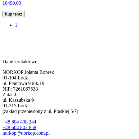
10490.00
Kup teraz
1
Dane kontaktowe
NORKOP Jolanta Bobrek
91-104 Łódź
ul. Plantowa 9 lok.19
NIP: 7261067538
Zakład:
ul. Kaszubska 9
91-315 Łódź
(zakład przeniesiony z ul. Praskiej 5/7)
+48 604 498 244
+48 604 803 858
norkop@norkop.com.pl