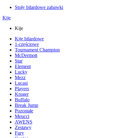
Stoły bilardowe zabawki
Kije
Kije
Kije bilardowe
1-częściowe
Tournament Champion
McDermott
Star
Element
Lucky
Mezz
Lucasi
Players
Kruger
Buffalo
Break Jump
Pozostałe
Meucci
AWENS
Zestawy
Fury