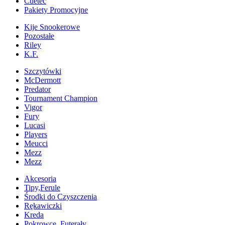
Cuetec
Pakiety Promocyjne
Kije Snookerowe
Pozostałe
Riley
K.F.
Szczytówki
McDermott
Predator
Tournament Champion
Vigor
Fury
Lucasi
Players
Meucci
Mezz
Mezz
Akcesoria
Tipy,Ferule
Środki do Czyszczenia
Rękawiczki
Kreda
Pokrowce, Futerały