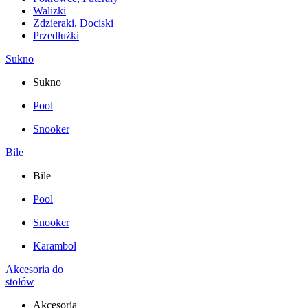
Walizki
Zdzieraki, Dociski
Przedłużki
Sukno
Sukno
Pool
Snooker
Bile
Bile
Pool
Snooker
Karambol
Akcesoria do
stołów
Akcesoria