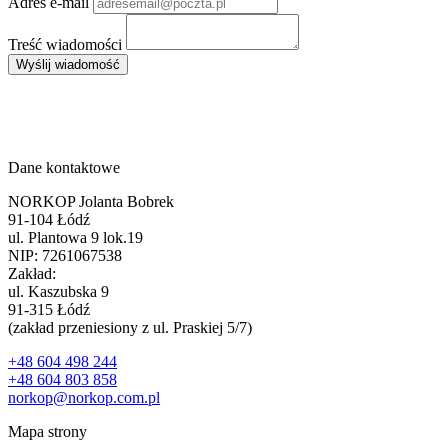
Adres e-mail
Treść wiadomości
Wyślij wiadomość
Dane kontaktowe
NORKOP Jolanta Bobrek
91-104 Łódź
ul. Plantowa 9 lok.19
NIP: 7261067538
Zakład:
ul. Kaszubska 9
91-315 Łódź
(zakład przeniesiony z ul. Praskiej 5/7)
+48 604 498 244
+48 604 803 858
norkop@norkop.com.pl
Mapa strony