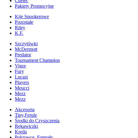
Cuetec
Pakiety Promocyjne
Kije Snookerowe
Pozostałe
Riley
K.F.
Szczytówki
McDermott
Predator
Tournament Champion
Vigor
Fury
Lucasi
Players
Meucci
Mezz
Mezz
Akcesoria
Tipy,Ferule
Środki do Czyszczenia
Rękawiczki
Kreda
Pokrowce, Futerały