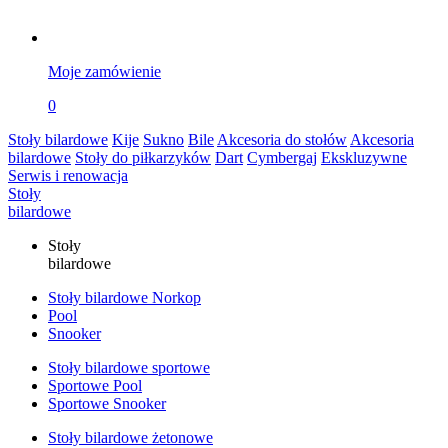
Moje zamówienie
0
Stoły bilardowe
Kije
Sukno
Bile
Akcesoria do stołów
Akcesoria
bilardowe
Stoły do piłkarzyków
Dart
Cymbergaj
Ekskluzywne
Serwis i renowacja
Stoły
bilardowe
Stoły
bilardowe
Stoły bilardowe Norkop
Pool
Snooker
Stoły bilardowe sportowe
Sportowe Pool
Sportowe Snooker
Stoły bilardowe żetonowe