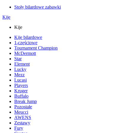
Stoły bilardowe zabawki
Kije
Kije
Kije bilardowe
1-częściowe
Tournament Champion
McDermott
Star
Element
Lucky
Mezz
Lucasi
Players
Kruger
Buffalo
Break Jump
Pozostałe
Meucci
AWENS
Zestawy
Fury