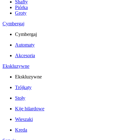
Shafty
Piórka
Groty
Cymbergaj
Cymbergaj
Automaty
Akcesoria
Ekskluzywne
Ekskluzywne
Trójkąty
Stoły
Kije bilardowe
Wieszaki
Kreda