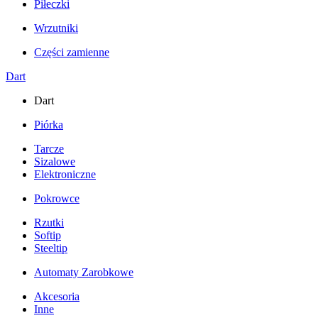
Piłeczki
Wrzutniki
Części zamienne
Dart
Dart
Piórka
Tarcze
Sizalowe
Elektroniczne
Pokrowce
Rzutki
Softip
Steeltip
Automaty Zarobkowe
Akcesoria
Inne