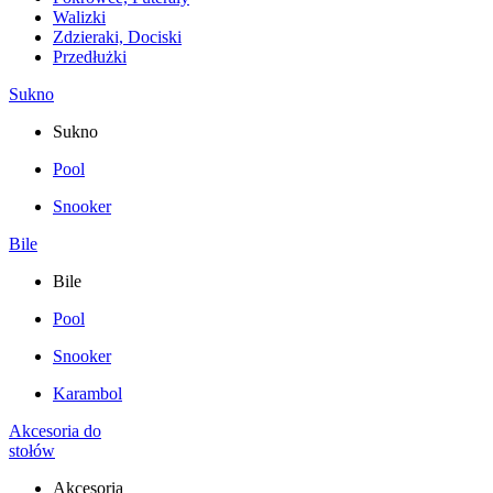
Walizki
Zdzieraki, Dociski
Przedłużki
Sukno
Sukno
Pool
Snooker
Bile
Bile
Pool
Snooker
Karambol
Akcesoria do
stołów
Akcesoria