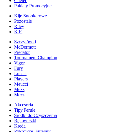
Cuetec
Pakiety Promocyjne
Kije Snookerowe
Pozostałe
Riley
K.F.
Szczytówki
McDermott
Predator
Tournament Champion
Vigor
Fury
Lucasi
Players
Meucci
Mezz
Mezz
Akcesoria
Tipy,Ferule
Środki do Czyszczenia
Rękawiczki
Kreda
Pokrowce, Futerały