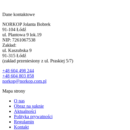
Dane kontaktowe
NORKOP Jolanta Bobrek
91-104 Łódź
ul. Plantowa 9 lok.19
NIP: 7261067538
Zakład:
ul. Kaszubska 9
91-315 Łódź
(zakład przeniesiony z ul. Praskiej 5/7)
+48 604 498 244
+48 604 803 858
norkop@norkop.com.pl
Mapa strony
O nas
Obraz na suknie
Aktualności
Polityka prywatności
Regulamin
Kontakt