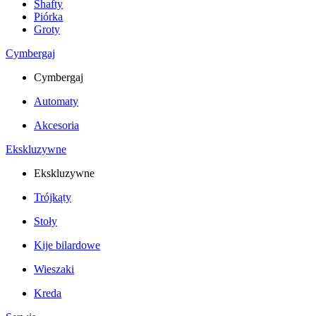
Shafty
Piórka
Groty
Cymbergaj
Cymbergaj
Automaty
Akcesoria
Ekskluzywne
Ekskluzywne
Trójkąty
Stoły
Kije bilardowe
Wieszaki
Kreda