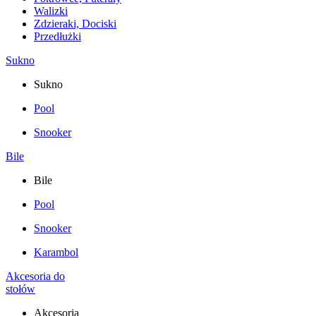
Walizki
Zdzieraki, Dociski
Przedłużki
Sukno
Sukno
Pool
Snooker
Bile
Bile
Pool
Snooker
Karambol
Akcesoria do
stołów
Akcesoria