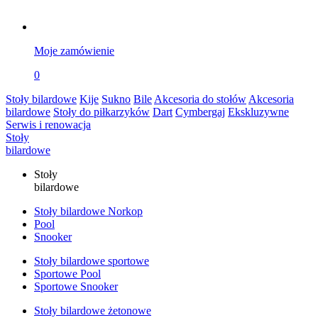
Moje zamówienie
0
Stoły bilardowe
Kije
Sukno
Bile
Akcesoria do stołów
Akcesoria
bilardowe
Stoły do piłkarzyków
Dart
Cymbergaj
Ekskluzywne
Serwis i renowacja
Stoły
bilardowe
Stoły
bilardowe
Stoły bilardowe Norkop
Pool
Snooker
Stoły bilardowe sportowe
Sportowe Pool
Sportowe Snooker
Stoły bilardowe żetonowe