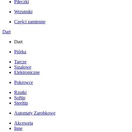
Piłeczki
Wrzutniki
Części zamienne
Dart
Dart
Piórka
Tarcze
Sizalowe
Elektroniczne
Pokrowce
Rzutki
Softip
Steeltip
Automaty Zarobkowe
Akcesoria
Inne