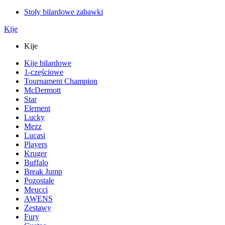
Stoły bilardowe zabawki
Kije
Kije
Kije bilardowe
1-częściowe
Tournament Champion
McDermott
Star
Element
Lucky
Mezz
Lucasi
Players
Kruger
Buffalo
Break Jump
Pozostałe
Meucci
AWENS
Zestawy
Fury