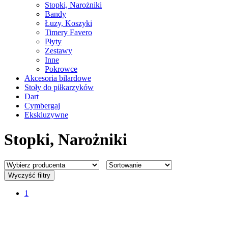
Stopki, Narożniki
Bandy
Łuzy, Koszyki
Timery Favero
Płyty
Zestawy
Inne
Pokrowce
Akcesoria bilardowe
Stoły do piłkarzyków
Dart
Cymbergaj
Ekskluzywne
Stopki, Narożniki
Wyczyść filtry
1