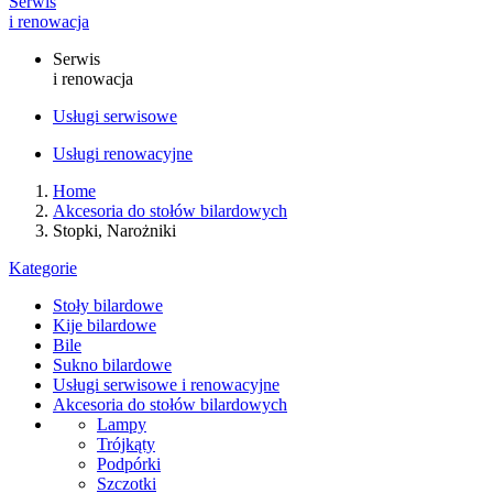
Serwis
i renowacja
Serwis
i renowacja
Usługi serwisowe
Usługi renowacyjne
Home
Akcesoria do stołów bilardowych
Stopki, Narożniki
Kategorie
Stoły bilardowe
Kije bilardowe
Bile
Sukno bilardowe
Usługi serwisowe i renowacyjne
Akcesoria do stołów bilardowych
Lampy
Trójkąty
Podpórki
Szczotki